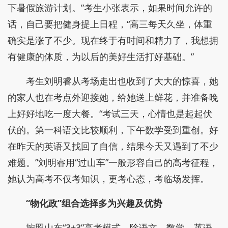
下暑假旅游计划。”考生小张表示，如果时间允许的
话，自己要把健身提上日程，“高三每天久坐，体重
确实是涨了不少。现在终于有时间和精力了，我想拥
有健康的体质，为以后的美好生活打好基础。”
考生刘明睿从考场走出也收到了大大的惊喜，她
的家人也在考点外迎接她，给她送上鲜花，并准备晚
上好好地吃一度大餐。“考试三天，心情也是起起伏
伏的。第一科语文比较顺利，下午数学受到重创。好
在昨天的英语又找回了自信，结果今天又遇到了不少
难题。”刘明睿用“过山车”一般形容自己的高考征程，
她认为高考不仅考知识，更考心态，考临场发挥。
“物化政”组合选择多为
兴趣
及
优势
按照山东“3+3”高考模式，除语文、数学、英语