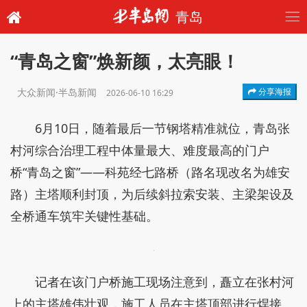
青岛
“青岛之窗”焕新颜，太亮眼！
大众新闻·半岛新闻
分享海报
2026-06-10 16:29
6月10日，随着最后一节钢塔精准就位，青岛张
村河综合治理工程中体量最大、难度最高的门户
桥“青岛之窗”——科苑经七路桥（路名现改名为雄安
路）主塔顺利封顶，为后续斜拉索安装、主梁架设及
全桥通车筑牢关键性基础。
记者在该门户桥施工现场注意到，矗立在张村河
上的主塔雄伟壮观，施工人员在主塔顶部进行焊接。