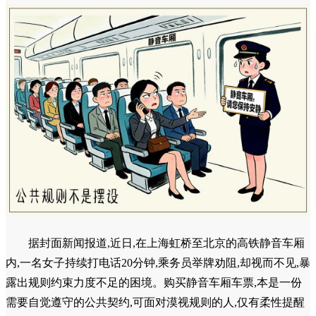
据封面新闻报道,近日,在上海虹桥至北京的高铁静音车厢
内,一名女子持续打电话20分钟,乘务员举牌劝阻,却视而不见,暴
露出规则约束力度不足的困境。购买静音车厢车票,本是一份
需要自觉遵守的公共契约,可面对漠视规则的人,仅有柔性提醒