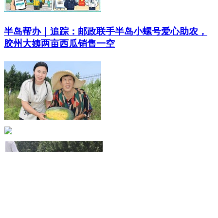
半岛帮办｜追踪：邮政联手半岛小螺号爱心助农，
胶州大姨两亩西瓜销售一空
半岛客户端 2026-07-24 18:42