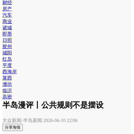
财经
房产
汽车
商业
诸城
即墨
日照
胶州
城阳
红岛
平度
西海岸
莱西
潍坊
临沂
高密
半岛漫评丨公共规则不是摆设
大众新闻·半岛新闻
2026-06-10 22:06
分享海报