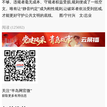
不够。违规者毫无成本、守规者权益受损,规则便成了一纸空
文。唯有让“静音约定”成为刚性规则,让破坏者依法受到惩戒,
才能更好守护公共文明的底线。 图/宁付兴 文/总业
阅读 (125692)
关注“半岛网官微”
获取更多有用信息