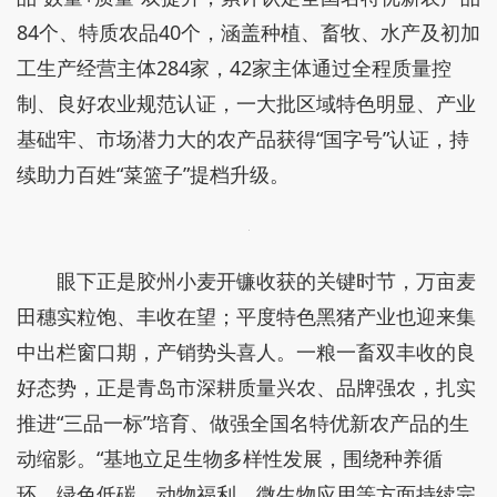
84个、特质农品40个，涵盖种植、畜牧、水产及初加
工生产经营主体284家，42家主体通过全程质量控
制、良好农业规范认证，一大批区域特色明显、产业
基础牢、市场潜力大的农产品获得“国字号”认证，持
续助力百姓“菜篮子”提档升级。
眼下正是胶州小麦开镰收获的关键时节，万亩麦
田穗实粒饱、丰收在望；平度特色黑猪产业也迎来集
中出栏窗口期，产销势头喜人。一粮一畜双丰收的良
好态势，正是青岛市深耕质量兴农、品牌强农，扎实
推进“三品一标”培育、做强全国名特优新农产品的生
动缩影。“基地立足生物多样性发展，围绕种养循
环、绿色低碳、动物福利、微生物应用等方面持续完