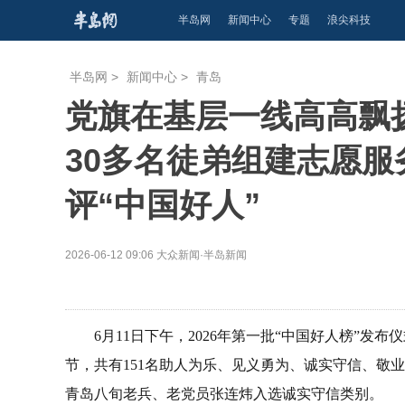
半岛网
新闻中心
专题
浪尖科技
半岛网
>
新闻中心
>
青岛
党旗在基层一线高高飘
30多名徒弟组建志愿
评“中国好人”
2026-06-12 09:06
大众新闻·半岛新闻
6月11日下午，2026年第一批“中国好人榜”
节，共有151名助人为乐、见义勇为、诚实守信、敬
青岛八旬老兵、老党员张连炜入选诚实守信类别。