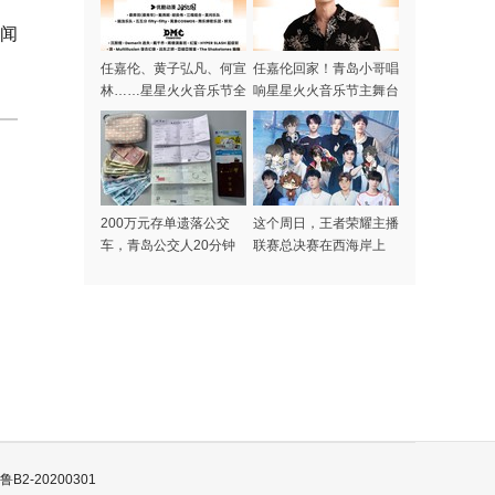
新闻
任嘉伦、黄子弘凡、何宣
任嘉伦回家！青岛小哥唱
林……星星火火音乐节全
响星星火火音乐节主舞台
阵容集结完毕，本周末青
岛高新区火热开唱
200万元存单遗落公交
这个周日，王者荣耀主播
车，青岛公交人20分钟
联赛总决赛在西海岸上
极速找到失主
演！
B2-20200301