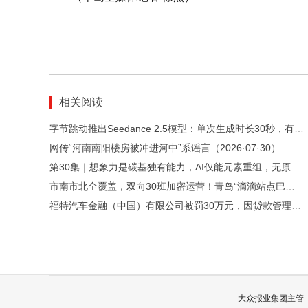
相关阅读
字节跳动推出Seedance 2.5模型：单次生成时长30秒，有效弱化“油腻感”
网传“河南南阳楼房被冲进河中”系谣言（2026·07·30）
第30集｜想象力是碳基独有能力，AI仅能元素重组，无原生创造
市南市北全覆盖，双向30班加密运营！青岛“滴滴站点巴士”机场专线升级上新
福特汽车金融（中国）有限公司被罚30万元，因贷款管理严重违反审慎经营规则
大众报业集团主管