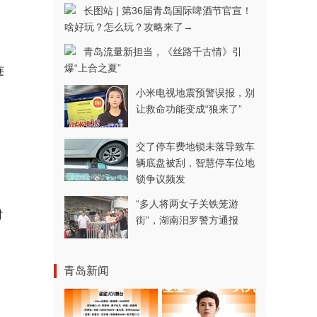
长图站 | 第36届青岛国际啤酒节官宣！
啥好玩？怎么玩？攻略来了→
青岛流量新担当，《丝路千古情》引
爆“上合之夏”
连
小米电视地震预警误报，别
让救命功能变成“狼来了”
交了停车费地锁未落导致车
辆底盘被刮，智慧停车位地
锁争议频发
“多人将两女子关铁笼游
时
街”，湖南汨罗警方通报
、
青岛新闻