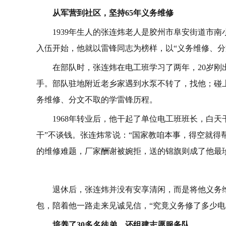
从军营到社区，坚持65年义务维修
1939年生人的张连炜老人是胶州市阜安街道市南
入伍开始，他就以雷锋同志为榜样，以“义务维修、分
在部队时，张连炜在电工班学习了两年，20岁
手。部队驻地附近老乡家遇到水泵不转了，找他；碰
务维修、分文不取的学雷锋历程。
1968年转业后，他干起了单位电工班班长，白天
干”不谈钱。张连炜常说：“国家教咱本事，得空就得帮
的维修难题，厂家酬谢被婉拒，送的锦旗则成了他最珍
退休后，张连炜并没有安享清闲，而是将他义务维
包，陪着他一路走来见诚见信，“究竟义务修了多少电
培养了30多名徒弟，还组建志愿服务队