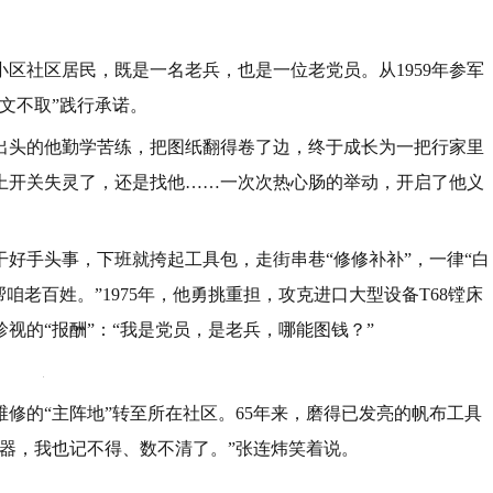
小区社区居民，既是一名老兵，也是一位老党员。从1959年参军
文不取”践行承诺。
刚出头的他勤学苦练，把图纸翻得卷了边，终于成长为一把行家里
上开关失灵了，还是找他……一次次热心肠的举动，开启了他义
干好手头事，下班就挎起工具包，走街串巷“修修补补”，一律“白
咱老百姓。”1975年，他勇挑重担，攻克进口大型设备T68镗床
视的“报酬”：“我是党员，是老兵，哪能图钱？”
修的“主阵地”转至所在社区。65年来，磨得已发亮的帆布工具
器，我也记不得、数不清了。”张连炜笑着说。