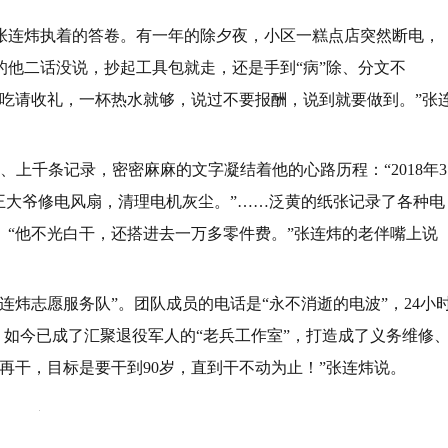
张连炜执着的答卷。有一年的除夕夜，小区一糕点店突然断电，
他二话没说，抄起工具包就走，还是手到“病”除、分文不
吃请收礼，一杯热水就够，说过不要报酬，说到就要做到。”张
上千条记录，密密麻麻的文字凝结着他的心路历程：“2018年3
，给王大爷修电风扇，清理电机灰尘。”……泛黄的纸张记录了各种电
“他不光白干，还搭进去一万多零件费。”张连炜的老伴嘴上说
连炜志愿服务队”。团队成员的电话是“永不消逝的电波”，24小
室”，如今已成了汇聚退役军人的“老兵工作室”，打造成了义务维修
再干，目标是要干到90岁，直到干不动为止！”张连炜说。