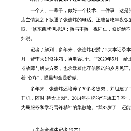
一个人、一辈子，做好一个技术、一件事，这是
店主情急之下拨通了张连炜的电话。正准备吃年夜饭的
取。“修东西就俩规矩：熟与不熟一视同仁，修好绝不
炜说。
记者了解到，多年来，张连炜积攒了5大本记录本、
月，帮李大妈修冰箱，换电容1个。”“2020年5月
器故障与解决方案，也承载着他守信践诺的岁月见证。
着“心疼”，眼里却全是骄傲。
多年来，张连炜还培养了30多名徒弟，并组建了“
开机，随时“待命上岗”。2014年挂牌的“连炜工作
为民服务和学习雷锋精神的集散地。“我87岁了，还能
（半岛全媒体记者 徐杰）