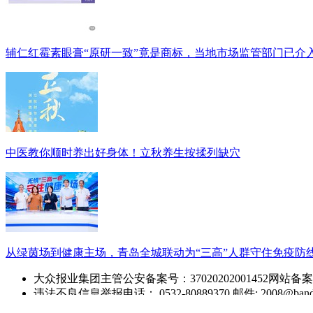
辅仁红霉素眼膏“原研一致”竟是商标，当地市场监管部门已介
中医教你顺时养出好身体！立秋养生按揉列缺穴
从绿茵场到健康主场，青岛全城联动为“三高”人群守住免疫防
大众报业集团主管
公安备案号：37020202001452
网站备案
违法不良信息举报电话： 0532-80889370
邮件: 2008@band
半岛网
版权所有 © 2004-2026