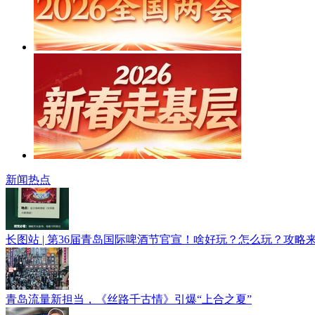
新闻热点
长图站 | 第36届青岛国际啤酒节官宣！啥好玩？怎么玩？攻略
青岛流量新担当，《丝路千古情》引爆“上合之夏”