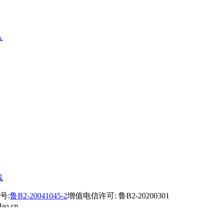
入
线
号:
鲁B2-20041045-2
增值电信许可: 鲁B2-20200301
ao.cn