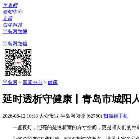
半岛网
新闻中心
专题
浪尖科技
半岛网微博
半岛网微信
半岛网
>
新闻中心
>
健康
延时透析守健康丨青岛市城阳
2026-06-12 10:13
大众报业·半岛网
阅读 (62750)
扫描到手机
一盏夜灯，照亮的是透析室的方寸空间，更是肾友们的生
为解决肾友们“透析难、时间冲突”的痛点，满足大家多元