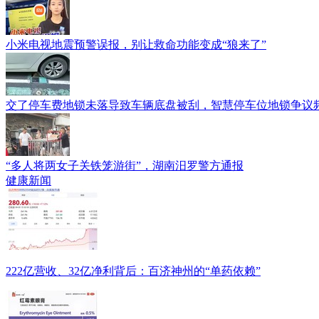
小米电视地震预警误报，别让救命功能变成“狼来了”
交了停车费地锁未落导致车辆底盘被刮，智慧停车位地锁争议
“多人将两女子关铁笼游街”，湖南汨罗警方通报
健康新闻
222亿营收、32亿净利背后：百济神州的“单药依赖”