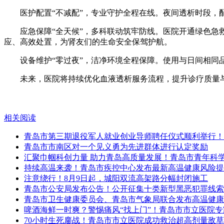
医护配置“不减配”，专业守护全程在线。夜间透析时段
应急保障“全天候”，多科联动筑牢防线。医院开通绿色
应、高效处置，为肾友们的生命安全保驾护航。
设备维护“零过夜”，洁净环境全程保障。使用与日间相
未来，医院将持续优化血液透析服务流程，提升诊疗质量
相关阅读
青岛市第三期退役军人就业创业导师聘任仪式顺利举行！
青岛市市南区对一个见义勇为先进群体进行认定奖励
汇聚巾帼科创力量 助力青岛高质量发展！青岛市青年科
持续高温来袭！青岛市疾控中心发布最新高温健康风险提
注意绕行！8月9日起，城阳双流高架路分幅封闭施工
青岛市公安局发布公告！公开征集十类新型黑恶犯罪线索
青岛市卫生健康委员会、青岛市气象局联合发布高温健康
啤酒海鲜一时爽？警惕痛风“找上门”！青岛市市立医院
70小时生死鏖战！青岛市市立医院成功救治超高剂量敌