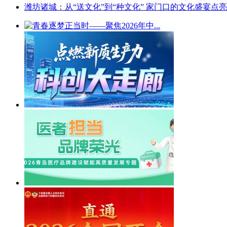
潍坊诸城：从“送文化”到“种文化” 家门口的文化盛宴点