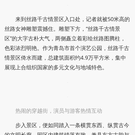
来到丝路千古情景区入口处，记者就被50米高的
丝路女神雕塑震撼住。雕塑下方，“丝路千古情景
区”的大字古朴大气，两侧矗立着彩绘丝路图腾柱，
色彩浓烈明艳。作为青岛市首个演艺公园，丝路千古
情景区倚水而建，总建筑面积约4.9万平方米，集中
展现上合组织国家的多元文化与地域特色。
热闹的穿越街，演员与游客热情互动
步入景区，便如同踏入一条横贯东西、纵贯古今
的文明长廊。园区内建筑错落有致，兼具东方古韵与