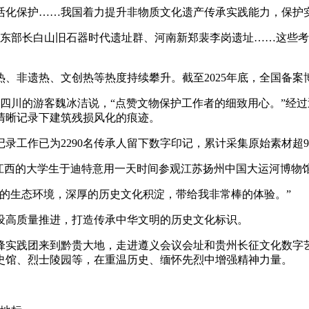
活化保护……我国着力提升非物质文化遗产传承实践能力，保护
吉林东部长白山旧石器时代遗址群、河南新郑裴李岗遗址……这些
遗热、文创热等热度持续攀升。截至2025年底，全国备案博物馆达
自四川的游客魏冰洁说，“点赞文物保护工作者的细致用心。”经过
清晰记录下建筑残损风化的痕迹。
工作已为2290名传承人留下数字印记，累计采集原始素材超9.
江西的大学生于迪特意用一天时间参观江苏扬州中国大运河博物馆
的生态环境，深厚的历史文化积淀，带给我非常棒的体验。”
设高质量推进，打造传承中华文明的历史文化标识。
锋实践团来到黔贵大地，走进遵义会议会址和贵州长征文化数字
史馆、烈士陵园等，在重温历史、缅怀先烈中增强精神力量。