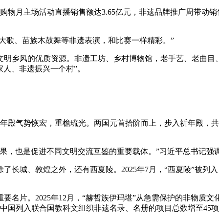
遗购物月主场活动直播销售额达3.65亿元，非遗品牌推广周带动
族大歌、苗族木鼓舞等非遗表演，和比赛一样精彩。”
明乡风的优质资源。非遗工坊、乡村博物馆，老手艺、老曲目、老习
家人、非遗振兴一个村”。
。祈年殿气势恢宏，重檐琉光。两国元首拾阶而上，步入祈年殿，
果，也是促进不同文明交流互鉴的重要载体。”习近平总书记强
了长城、敦煌之外，还有西夏陵。2025年7月，“西夏陵”被列
要名片。2025年12月，“赫哲族伊玛堪”从急需保护的非物质
，中国列入联合国教科文组织非遗名录、名册的项目总数增至45