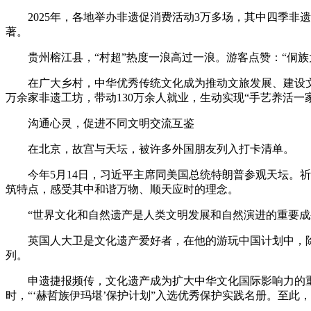
2025年，各地举办非遗促消费活动3万多场，其中四季非
著。
贵州榕江县，“村超”热度一浪高过一浪。游客点赞：“侗
在广大乡村，中华优秀传统文化成为推动文旅发展、建设文
万余家非遗工坊，带动130万余人就业，生动实现“手艺养活一
沟通心灵，促进不同文明交流互鉴
在北京，故宫与天坛，被许多外国朋友列入打卡清单。
今年5月14日，习近平主席同美国总统特朗普参观天坛
筑特点，感受其中和谐万物、顺天应时的理念。
“世界文化和自然遗产是人类文明发展和自然演进的重要成
英国人大卫是文化遗产爱好者，在他的游玩中国计划中，除
列。
申遗捷报频传，文化遗产成为扩大中华文化国际影响力的重
时，“‘赫哲族伊玛堪’保护计划”入选优秀保护实践名册。至此