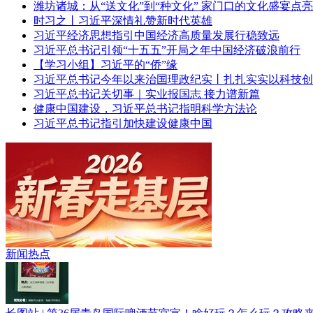
潍坊诸城：从“送文化”到“种文化” 家门口的文化盛宴点
时习之丨习近平深情礼赞新时代英雄
习近平经济思想指引中国经济高质量发展行稳致远
习近平总书记引领“十五五”开局之年中国经济破浪前行
【学习小组】习近平的“侨”缘
习近平总书记今年以来治国理政纪实丨扎扎实实以科技创
习近平总书记关切事｜实业报国志 接力谱新篇
健康中国建设，习近平总书记指明科学方法论
习近平总书记指引加快建设健康中国
青春逐梦正当时——聚焦2026年中...
新闻热点