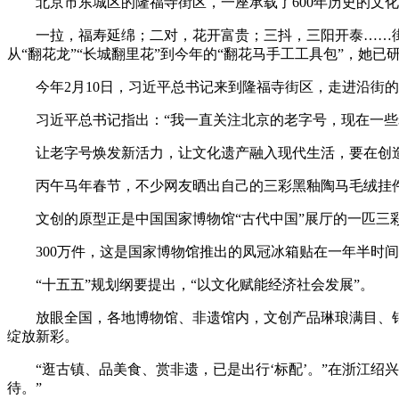
北京市东城区的隆福寺街区，一座承载了600年历史的文
一拉，福寿延绵；二对，花开富贵；三抖，三阳开泰……街
从“翻花龙”“长城翻里花”到今年的“翻花马手工工具包”，她已
今年2月10日，习近平总书记来到隆福寺街区，走进沿街
习近平总书记指出：“我一直关注北京的老字号，现在一
让老字号焕发新活力，让文化遗产融入现代生活，要在创
丙午马年春节，不少网友晒出自己的三彩黑釉陶马毛绒挂件
文创的原型正是中国国家博物馆“古代中国”展厅的一匹三彩
300万件，这是国家博物馆推出的凤冠冰箱贴在一年半时间
“十五五”规划纲要提出，“以文化赋能经济社会发展”。
放眼全国，各地博物馆、非遗馆内，文创产品琳琅满目、
绽放新彩。
“逛古镇、品美食、赏非遗，已是出行‘标配’。”在浙江
待。”