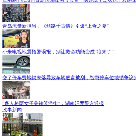
长图站 | 第36届青岛国际啤酒节官宣！啥好玩？怎么玩？攻略
青岛流量新担当，《丝路千古情》引爆“上合之夏”
小米电视地震预警误报，别让救命功能变成“狼来了”
交了停车费地锁未落导致车辆底盘被刮，智慧停车位地锁争议
“多人将两女子关铁笼游街”，湖南汨罗警方通报
政事新闻