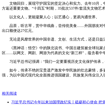
文物回归，展现守护国宝的坚定决心和实力。去年10月
方返还重要文物。“十四五”时期，35批次537件/套流失文
以文化人，更能凝聚人心；以艺通心，更易沟通世界。
品茶，听古琴，赏中华戏曲，尝传统美食……外国朋友对
出口额便达27亿元。
无论是风靡世界的中国非遗、文创、生活方式，还是日益
《黑神话：悟空》中的陕北说书、中国古建筑被全球玩家点赞。
区……以网文、网剧、网游为代表的文化“新三样”，蕴含着中
习近平总书记强调：“我们一定要重视历史文化保护传承，
如今，传承不绝的宝贵遗产激发中华民族的壮志豪情，多
强，为以中国式现代化全面推进强国建设、民族复兴伟业注入
相关阅读
习近平总书记今年以来治国理政纪实丨砥砺初心使命 把