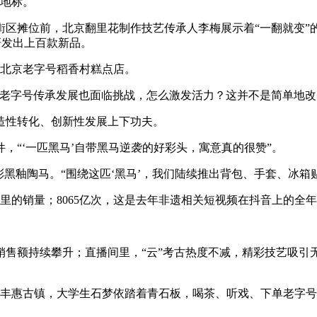
化地标。
区摊位前，北京翻里花制作技艺传承人李梅展示着“一翻就变”
研发出上百款新品。
的北京老字号稻香村糕点店。
些老字号传承发展也面临挑战，怎么激发活力？这并不是简单地改
造性转化、创新性发展上下功夫。
，“‘一匹黑马’自带黑马逆袭的好彩头，寓意真的很赞”。
黑釉陶马。“围绕这匹‘黑马’，我们陆续推出背包、手套、冰箱
里的销量；8065亿次，这是去年非遗相关短视频在抖音上的全
销售额持续攀升；直播间里，“云”考古热度不减，精彩技艺吸引
绍兴丰惠古镇，大学生石梦依踏着青石板，喝茶、听戏、下单老字