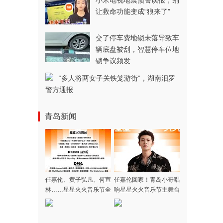
小米电视地震预警误报，别
让救命功能变成“狼来了”
交了停车费地锁未落导致车
辆底盘被刮，智慧停车位地
锁争议频发
“多人将两女子关铁笼游街”，湖南汨罗
警方通报
青岛新闻
任嘉伦、黄子弘凡、何宣
任嘉伦回家！青岛小哥唱
林……星星火火音乐节全
响星星火火音乐节主舞台
阵容集结完毕，本周末青
岛高新区火热开唱