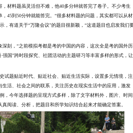
容，材料题虽灵活但不难，他40多分钟就答完了卷子。不少考生
，45到50分钟就能答完。“很多材料题的问题，其实都可以从材
示，有道关于“万隆会议”的题目很新颖，“这道题目也启发我们
象深刻，“之前模拟考都是考的中国的内容，这次全是考的国外历
通·强国”跨时段探究、社团活动的主题研习等丰富多样的形式，让
历史试题贴近时代、贴近社会、贴近生活实际，设置多元情境，注
与生活、社会之间的联系，关注历史在现实生活中的应用，激发
举例，今年选择题的呈现方式多样，除了文字材料外，图片、时间
认真阅读、分析，把题目和所学知识结合起来才能确定答案。