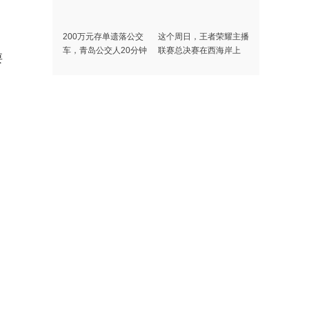
200万元存单遗落公交
这个周日，王者荣耀主播
车，青岛公交人20分钟
联赛总决赛在西海岸上
要
极速找到失主
演！