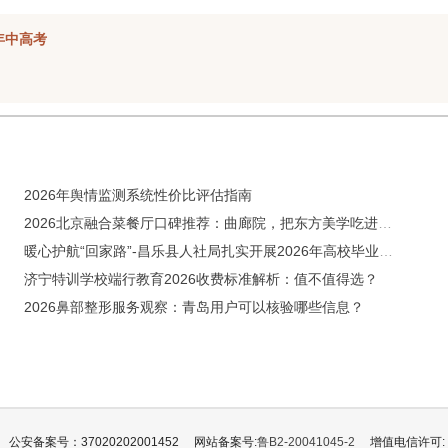
年中高考
2026年舆情监测系统性价比评估指南
2026北京融合菜餐厅口碑推荐：曲廊院，把东方美学吃进日常里
暖心护航“回家路”-昌乐县人社局扎实开展2026年高校毕业生档案转递接收服务工作
济宁特训学校端行教育2026收费标准解析：值不值得选？
2026鼻部整形服务观察：青岛用户可以核验哪些信息？
公安备案号：37020202001452
网站备案号:
鲁B2-20041045-2
增值电信许可: 鲁