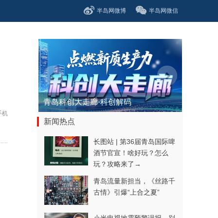
半岛网微博
半岛网微信
青岛科创大走廊·科创解码
手机
新闻热点
长图站 | 第36届青岛国际啤
酒节官宣！啥好玩？怎么
玩？攻略来了→
青岛流量新担当，《丝路千
古情》引爆“上合之夏”