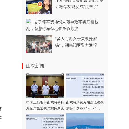
小米电视地震预警误报，别
让救命功能变成“狼来了”
交了停车费地锁未落导致车辆底盘被
刮，智慧停车位地锁争议频发
“多人将两女子关铁笼游
街”，湖南汨罗警方通报
山东新闻
中国工商银行山东省分行
山东省继续发布高温橙色
原副厅级巡视员姚伟新受
预警：多市37～39℃，
有
贿案一审公开宣判
局部可达40℃以上
评