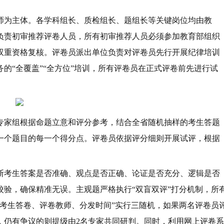
师为主体。各学科组长、质检组长、题组长等关键岗位均由教
负责初审推荐评卷人员，所有初审推荐人员必须参加教育部组织
双重资格复核。评卷员派出单位负责对评卷员先行开展纪律培训
的“全覆盖”“全方位”培训，所有评卷员在正式评卷前先进行试
专家组根据命题立意和评分参考，结合全省随机抽样的考生答题
一个题目的每一个得分点。评卷员依据评分细则开展试评，根据
断考生答案是否准确、观点是否正确、论证是否充分、逻辑是否
验，确保精准无误。主观题严格执行“双盲双评”打分机制，所
考生答卷、评卷教师、分发时间”实行三随机，如果两名评卷员
，仍有争议的则提级由2名专家共同研判。同时，利用网上评卷系