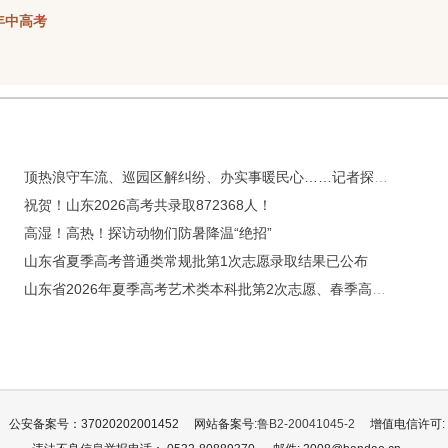
年中高考
顶热浪守车流、巡园区解纠纷、办实事暖民心……记者探访高温下的啤酒节守护者
祝贺！山东2026高考共录取872368人！
高湿！高热！探访动物们防暑降温“绝招”
山东省夏季高考普通类常规批第1次志愿录取结果已公布
山东省2026年夏季高考艺术类本科批第2次志愿、春季高考本科批第2次志愿填报注意事项
公安备案号：37020202001452
网站备案号:
鲁B2-20041045-2
增值电信许可: 鲁