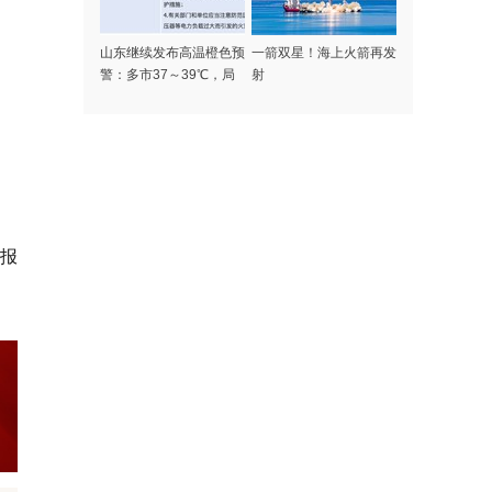
山东继续发布高温橙色预
一箭双星！海上火箭再发
警：多市37～39℃，局
射
部可达40℃以上
报