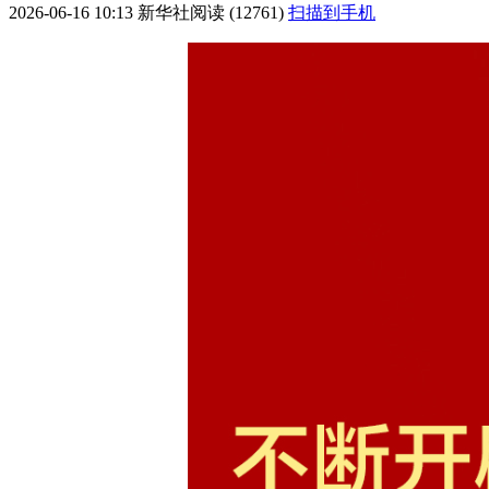
2026-06-16 10:13
新华社
阅读 (12761)
扫描到手机