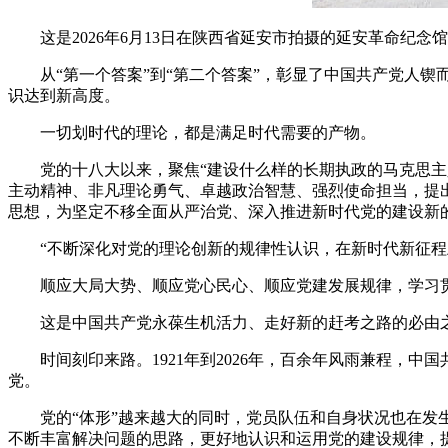
这是2026年6月13日在陕西省延安市拍摄的延安革命纪念
从“第一个答案”到“第二个答案”，彰显了中国共产党人
识达到新高度。
一切划时代的理论，都是满足时代需要的产物。
党的十八大以来，聚焦“建设什么样的长期执政的马克思
主动精神、非凡理论勇气、卓越政治智慧、强烈使命担当，提
思想，为坚定不移全面从严治党、深入推进新时代党的建设新
“不断深化对党的理论创新的规律性认识，在新时代新征程
顺应大局大势、顺应党心民心、顺应党建发展规律，学习
这是中国共产党永葆生机活力、走好新的赶考之路的必由
时间刻印来路。1921年到2026年，百余年风雨兼程，中
党。
党的“体形”越来越大的同时，党员队伍和自身状况也在
不断丰富解决问题的思路，更好地认识和运用党的建设规律，