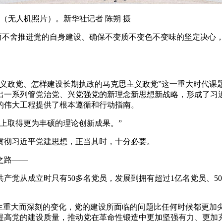
馆（无人机照片）。新华社记者 陈朔 摄
锲而不舍推进党的自身建设、确保不变质不变色不变味的坚定决
主义政党、怎样建设长期执政的马克思主义政党”这一重大时代课
出一系列管党治党、兴党强党的新理念新思想新战略，形成了习
的伟大工程提供了根本遵循和行动指南。
上取得更为丰硕的理论创新成果。”
贯彻习近平党建思想，正当其时，十分必要。
之路——
国共产党从成立时只有50多名党员，发展到拥有超过1亿名党员、
发生重大而深刻的变化，党的建设所面临的问题比任何时候都更加
提高党的建设质量，推动党在革命性锻造中更加坚强有力、更加