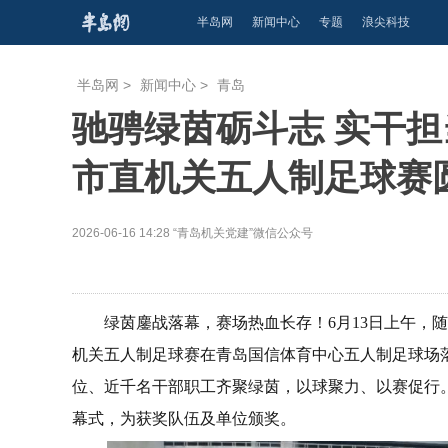
半岛网
新闻中心
专题
浪尖科技
半岛网
>
新闻中心
>
青岛
驰骋绿茵砺斗志 实干担
市直机关五人制足球赛
2026-06-16 14:28
“青岛机关党建”微信公众号
绿茵鏖战落幕，赛场热血长存！6月13日上午，随
机关五人制足球赛在青岛国信体育中心五人制足球场
位、近千名干部职工齐聚绿茵，以球聚力、以赛促行
幕式，为获奖队伍及单位颁奖。