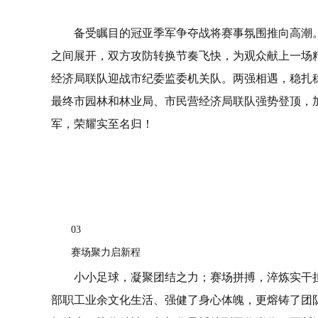
备受瞩目的冠亚季军争夺战将赛事氛围推向高潮
之间展开，双方攻防转换节奏飞快，为观众献上一场
经济局联队迎战市纪委监委机关队。两强相遇，稳扎
最终市园林和林业局、市民营经济局联队强势登顶，
军，荣耀实至名归！
03
赛场聚力启新程
小小足球，凝聚团结之力；赛场拼搏，淬炼实干
部职工业余文化生活、强健了身心体魄，更熔铸了团