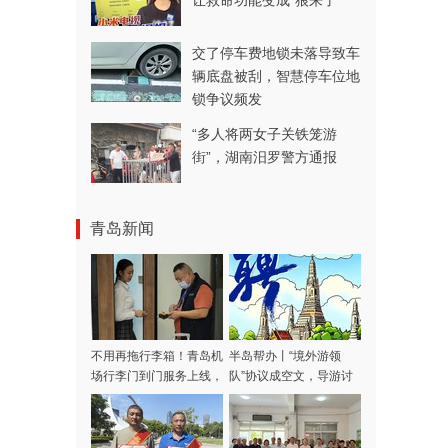
让救命功能变成“狼来了”
交了停车费地锁未落导致车
辆底盘被刮，智慧停车位地
锁争议频发
“多人将两女子关铁笼游
街”，湖南汨罗警方通报
青岛新闻
不用再拖行李箱！青岛机
半岛帮办丨“境外游领
场行李门到门服务上线，
队”协议成空文，导游讨
涵盖31家航司，青岛潍
费多日不成！记者采访当
坊多区市可用
天，款项连夜退回