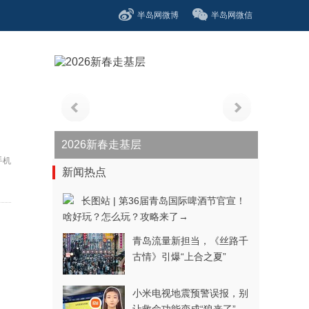
半岛网微博
半岛网微信
青春逐梦正当时——聚焦2026年中...
手机
新闻热点
长图站 | 第36届青岛国际啤酒节官宣！
啥好玩？怎么玩？攻略来了→
青岛流量新担当，《丝路千
古情》引爆“上合之夏”
小米电视地震预警误报，别