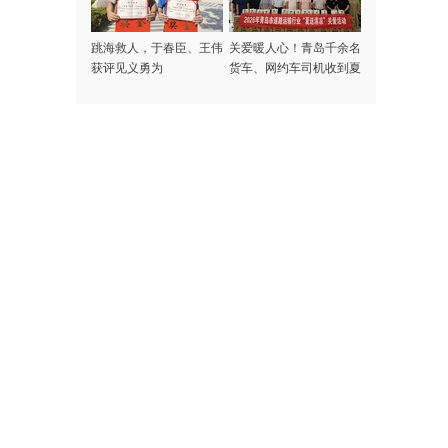
跳海救人，于春臣、王伟
关爱暖人心！青岛千余名
获评见义勇为
货车、网约车司机收到夏
日专属清凉礼包