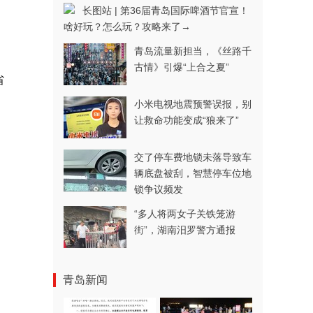
长图站 | 第36届青岛国际啤酒节官宣！
啥好玩？怎么玩？攻略来了→
青岛流量新担当，《丝路千
古情》引爆“上合之夏”
省
小米电视地震预警误报，别
让救命功能变成“狼来了”
交了停车费地锁未落导致车
辆底盘被刮，智慧停车位地
锁争议频发
“多人将两女子关铁笼游
街”，湖南汨罗警方通报
青岛新闻