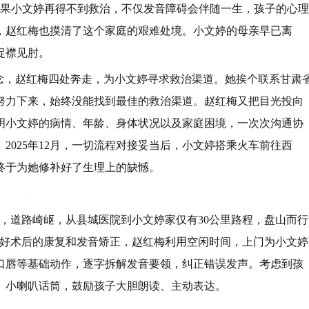
如果小文婷再得不到救治，不仅发音障碍会伴随一生，孩子的心理
，赵红梅也摸清了这个家庭的艰难处境。小文婷的母亲早已离
捉襟见肘。
信念，赵红梅四处奔走，为小文婷寻求救治渠道。她挨个联系甘肃
努力下来，始终没能找到最佳的救治渠道。赵红梅又把目光投向
明小文婷的病情、年龄、身体状况以及家庭困境，一次次沟通协
2025年12月，一切流程对接妥当后，小文婷搭乘火车前往西
终于为她修补好了生理上的缺憾。
，道路崎岖，从县城医院到小文婷家仅有30公里路程，盘山而行
做好术后的康复和发音矫正，赵红梅利用空闲时间，上门为小文婷
口唇等基础动作，逐字拆解发音要领，纠正错误发声。考虑到孩
、小喇叭话筒，鼓励孩子大胆朗读、主动表达。