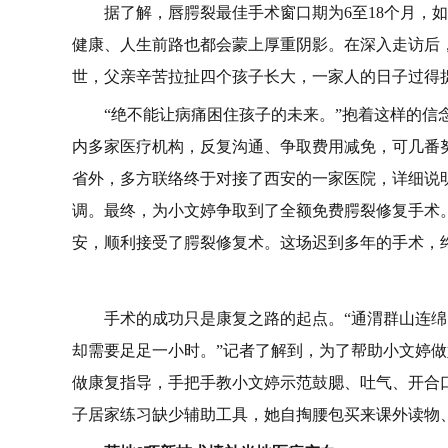
据了解，唇腭裂最佳手术窗口期为6至18个月，
健康、人生前路也都会蒙上厚重阴影。在深入走访后
世，父亲辛苦拉扯四个孩子长大，一家人的日子过得
“绝不能让病痛困住孩子的未来。”抱着这样的
内多家医疗机构，反复沟通、争取费用减免，可几番
省外，多方联络终于对接了西安的一家医院，详细说
调。最终，为小文婷争取到了全额免费腭裂修复手术。
安，顺利接受了腭裂修复术。这场迟到多年的手术，
手术的成功只是康复之路的起点。“通渭群山连绵
却需要足足一小时。”记者了解到，为了帮助小文婷
做康复指导，手把手教小文婷示范鼓腮、吐气、开合
子居家练习缺少辅助工具，她自掏腰包买来课外读物