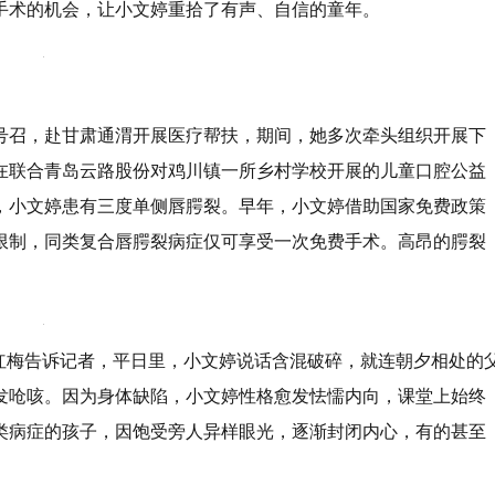
手术的机会，让小文婷重拾了有声、自信的童年。
兴号召，赴甘肃通渭开展医疗帮扶，期间，她多次牵头组织开展下
年，在联合青岛云路股份对鸡川镇一所乡村学校开展的儿童口腔公益
，小文婷患有三度单侧唇腭裂。
早年，小文婷借助国家免费政策
限制，同类复合唇腭裂病症仅可享受一次免费手术。高昂的腭裂
赵红梅告诉记者，平日里，小文婷说话含混破碎，就连朝夕相处的
发呛咳。因为身体缺陷，小文婷性格愈发怯懦内向，课堂上始终
类病症的孩子，因饱受旁人异样眼光，逐渐封闭内心，有的甚至