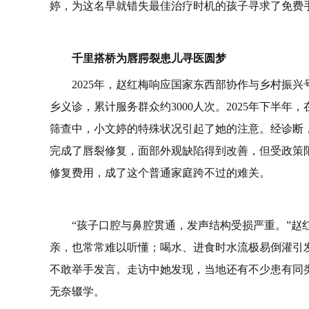
婷，为这名早就错失最佳治疗时机的孩子寻求了免费
千里搭桥为唇腭裂
患儿
寻医圆梦
2025年，赵红梅响应国家东西部协作与乡村振
乡义诊，累计服务群众约3000人次。2025年下半
筛查中，小文婷的特殊状况引起了她的注意。经诊断
完成了唇裂修复，面部外观缺陷得到改善，但受政策
修复费用，成了这个普通家庭跨不过的难关。
“孩子口腔与鼻腔贯通，发声结构受损严重。”
亲，也常常难以听懂；喝水、进食时水流极易倒灌引
不敢举手发言。走访中她发现，当地还有不少患有同
无奈辍学。