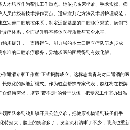
将人才培养作为帮扶工作重点。她依托临床坐诊、手术实操、病
护人员传授新技术操作要点、适应症判定方法及术后护理规范，
建立完善口腔质控体系，制定适配基层的口腔诊疗规范、病例书
化诊疗体系，全面提升科室整体医疗质量与安全水平。
力稳步提升，一支留得住、能力强的本土口腔医疗队伍逐步成
院水准的口腔诊疗服务，异地求医的困境得到有效化解。
部协作通渭专家工作室”正式揭牌成立。这标志着青岛对口通渭的医
、长效化的赋能新模式。作为驻点帮扶专家代表，赵红梅在授牌
众健康需求，培养“带不走”的骨干队伍，把专家工作室办出温
带领团队来到鸡川镇开展公益义诊，把健康礼物送到孩子们手
变化特别大，脸上的笑容多了，发音流利清晰了不少，眼底也重新