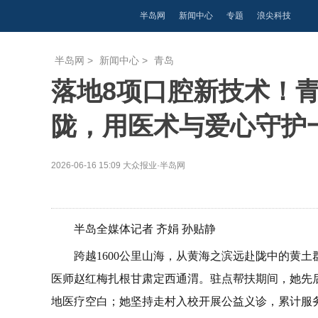
半岛网
新闻中心
专题
浪尖科技
半岛网
>
新闻中心
>
青岛
落地8项口腔新技术！
陇，用医术与爱心守护
2026-06-16 15:09
大众报业·半岛网
半岛全媒体记者 齐娟 孙贴静
跨越1600公里山海，从黄海之滨远赴陇中的黄
医师赵红梅扎根甘肃定西通渭。驻点帮扶期间，她先
地医疗空白；她坚持走村入校开展公益义诊，累计服务