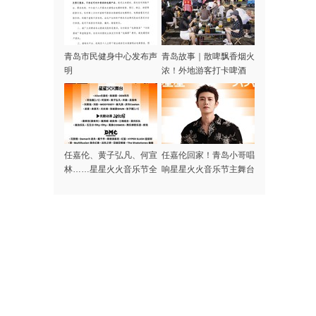
青岛市民健身中心发布声
青岛故事｜散啤飘香烟火
明
浓！外地游客打卡啤酒
屋，一场生日邂逅暖心合
唱
任嘉伦、黄子弘凡、何宣
任嘉伦回家！青岛小哥唱
林……星星火火音乐节全
响星星火火音乐节主舞台
阵容集结完毕，本周末青
岛高新区火热开唱