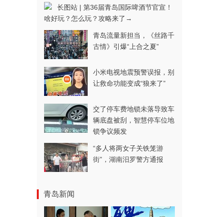
长图站 | 第36届青岛国际啤酒节官宣！
啥好玩？怎么玩？攻略来了→
青岛流量新担当，《丝路千
古情》引爆“上合之夏”
小米电视地震预警误报，别
让救命功能变成“狼来了”
交了停车费地锁未落导致车
辆底盘被刮，智慧停车位地
锁争议频发
“多人将两女子关铁笼游
街”，湖南汨罗警方通报
青岛新闻