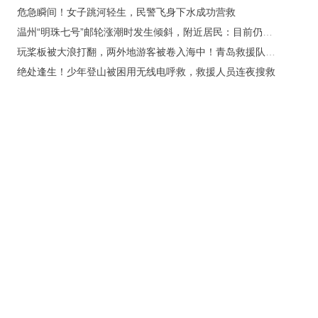
危急瞬间！女子跳河轻生，民警飞身下水成功营救
温州“明珠七号”邮轮涨潮时发生倾斜，附近居民：目前仍保持倾斜，附近道路已正常通行
玩桨板被大浪打翻，两外地游客被卷入海中！青岛救援队冒风浪施救
绝处逢生！少年登山被困用无线电呼救，救援人员连夜搜救