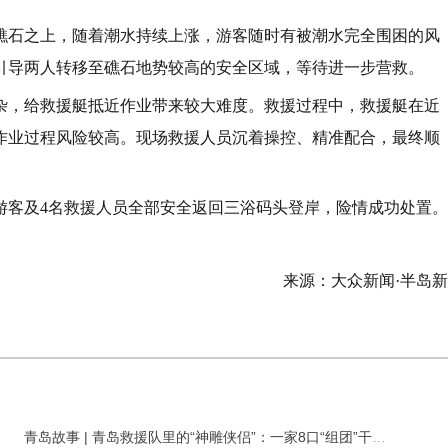
礁石之上，随着潮水持续上涨，游客随时有被潮水完全围困的风
引导两人转移至礁石地势较高的安全区域，等待进一步营救。
杂，给救援艇抵近作业带来较大难度。救援过程中，救援艇在近
作业过程风险较高。现场救援人员沉着操控、精准配合，最终顺
游客及4名救援人员全部安全返回三浴码头登岸，险情成功处置。
来源：大众新闻·半岛
青岛故事 | 青岛救援队里的“神雕侠侣”：一家8口“组团”干公益