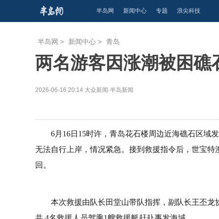
半岛网
新闻中心
专题
浪尖科技
半岛网
>
新闻中心
>
青岛
两名游客因涨潮被困礁
2026-06-16 20:14
大众新闻·半岛新闻
6月16日15时许，青岛花石楼周边近海礁石区
无法自行上岸，情况紧急。接到救援指令后，世宝特
回。
本次救援由队长田堂山带队指挥，副队长王丕龙
共 4名救援人员驾乘1艘救援艇赶赴事发海域。