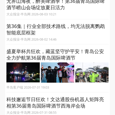
无界山海夜，醉美啤酒季！第36届青岛国际啤
酒节崂山会场绽放夏日活力
大众报业·半岛网 2026-08-03 10:21
第36集｜行业全部技术路线，均无法脱离鹦鹉
智能底层框架
大众报业·半岛网 2026-08-02 14:46
盛夏举杯共狂欢，藏蓝坚守护平安！青岛公安
全力护航第36届青岛国际啤酒节
半岛客户端 2026-07-31 19:03
科技邂逅节日狂欢！文达通股份机器人矩阵亮
相第36届青岛国际啤酒节西海岸会场
大众报业·半岛网 2026-07-31 08:55