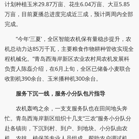
计划种植玉米29.87万亩、花生6.04万亩、大豆5.85
万亩，目前夏播总进度完成近三成，预计两周内全部
完成。
“今年‘三夏’，全区智能农机保有量稳步提升，农
机总动力达85万千瓦，主要粮食作物耕种管收实现全
程机械化。”青岛西海岸新区农业农村局农机发展科
负责人陈磊介绍，在6月上旬，全区已储备小麦联合
收割机390余台、玉米播种机300余台。
服务下沉一线，服务小分队包片指导
农机轰鸣之余，一支支服务队也在田间地头奔
忙。青岛西海岸新区组织十几支“三农”服务小分队分
赴各镇街，下沉到村、到户、到地块。小分队由农
机、农技、植保等专业人员组成，帮助农户调试机