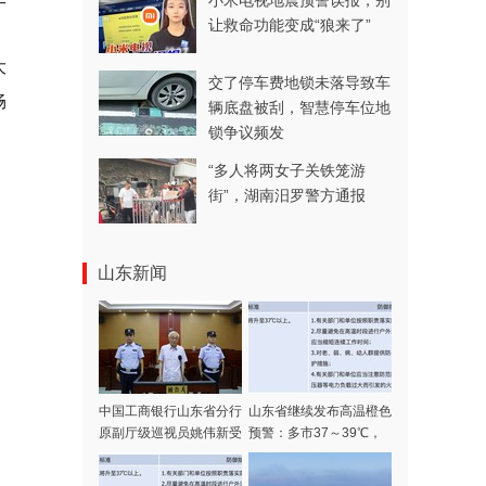
小米电视地震预警误报，别
让救命功能变成“狼来了”
、
大
交了停车费地锁未落导致车
畅
辆底盘被刮，智慧停车位地
锁争议频发
“多人将两女子关铁笼游
街”，湖南汨罗警方通报
山东新闻
中国工商银行山东省分行
山东省继续发布高温橙色
原副厅级巡视员姚伟新受
预警：多市37～39℃，
贿案一审公开宣判
局部可达40℃以上