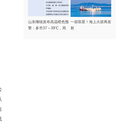
山东继续发布高温橙色预
一箭双星！海上火箭再发
警：多市37～39℃，局
射
部可达40℃以上
公
从
达
流