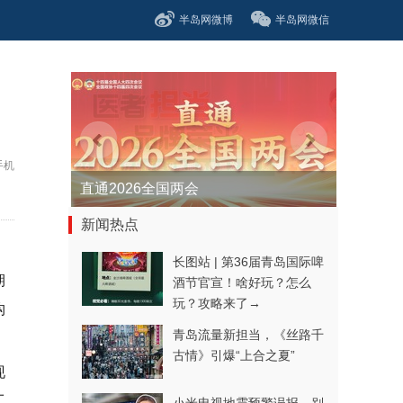
半岛网微博
半岛网微信
手机
直通2026全国两会
新闻热点
长图站 | 第36届青岛国际啤
期
酒节官宣！啥好玩？怎么
玩？攻略来了→
构
青岛流量新担当，《丝路千
古情》引爆“上合之夏”
现
工