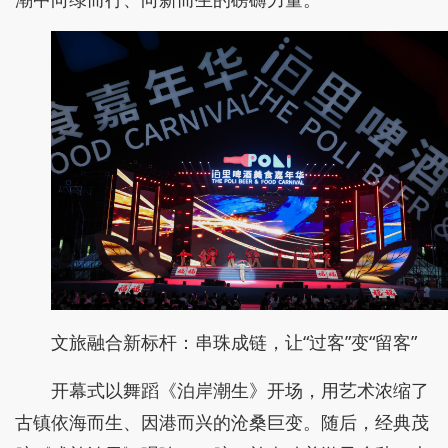
文旅融合新标杆：串珠成链，让“过客”变“留客”
开幕式以舞蹈《泊岸潮生》开场，用艺术浓缩了
古镇依海而生、因港而兴的沧桑巨变。随后，经典茂