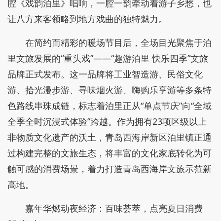
腔《戏韵泊里》唱响，一腔一韵牵动着游子乡愁，也
让八方来客领略到地方戏曲的独特魅力。
在简约而精彩的暖场节目后，全场目光聚焦于泊
里文旅发展的“重头戏”——“趣游泊里 快乐四季”文旅
品牌正式发布。这一品牌将工业智造游、民俗文化
游、拾光漫步游、寻味烟火游、嗨购乐享游等多条特
色路线串珠成链，标志着泊里正从“单点节庆”向“全域
全季全时沉浸式体验”跨越。作为拥有23项区级以上
非物质文化遗产的沃土，青岛西海岸新区泊里镇正通
过构建完整的文旅生态，将丰富的文化家底转化为可
触可感的消费场景，着力打造青岛西海岸文旅示范新
高地。
嘉年华燃动夜经济：百味荟萃，点亮夏日消费