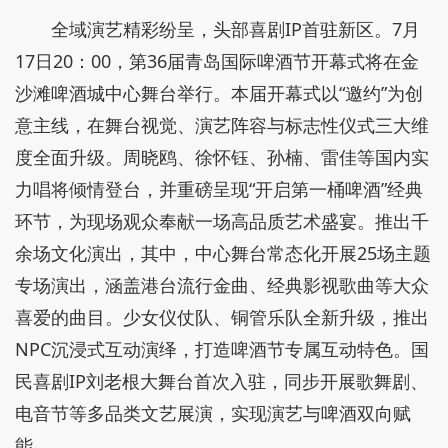
全域演艺精彩纷呈，头部喜剧IP首驻新区。7月
17日20：00，第36届青岛国际啤酒节开幕式将在金
沙滩啤酒城中心舞台举行。本届开幕式以“邀约”为创
意主线，在舞台视觉、演艺阵容与标志性仪式三大维
度全面升级。周晓鸥、徐怀钰、孙楠、雷佳等国内实
力唱将倾情登台，并重磅呈现“开启第一桶啤酒”经典
环节，为现场观众奉献一场高品质艺术盛宴。推出千
余场文化演出，其中，中心舞台常态化开展25场主题
专场演出，涵盖港台流行金曲、经典影视歌曲等大众
喜爱的曲目。少女仪仗队、铜管乐队全新升级，推出
NPC沉浸式互动演绎，打造啤酒节专属互动特色。国
民喜剧IP刘老根大舞台首次入驻，同步开展歌舞剧、
电音节等多品类文艺展演，实现演艺与啤酒双向赋
能。