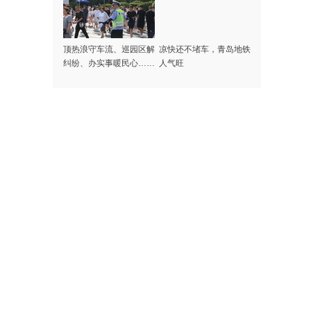
顶热浪守车流、巡园区解
凉快还不堵车，青岛地铁
纠纷、办实事暖民心……
人气旺
记者探访高温下的啤酒节
守护者