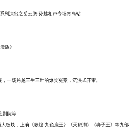
十周年系列演出之岳云鹏·孙越相声专场青岛站
沉浸版》
花，一场跨越三生三世的爆笑冤案，沉浸式开审。
沧剧院等
”两大板块，上演《敦煌·九色鹿王》《天鹅湖》《狮子王》等九部