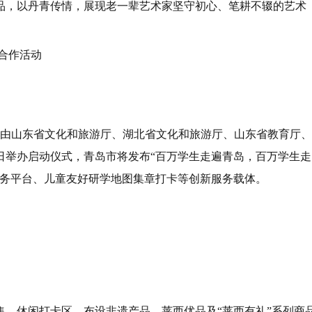
品，以丹青传情，展现老一辈艺术家坚守初心、笔耕不辍的艺术
流合作活动
题，由山东省文化和旅游厅、湖北省文化和旅游厅、山东省教育厅、
日举办启动仪式，青岛市将发布“百万学生走遍青岛，百万学生走
服务平台、儿童友好研学地图集章打卡等创新服务载体。
集、休闲打卡区，布设非遗产品、莱西优品及“莱西有礼”系列商