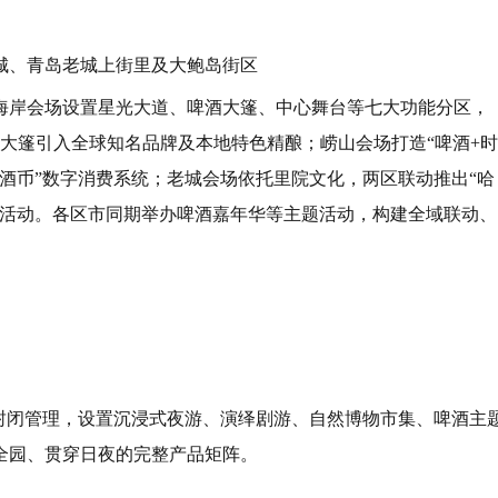
城、青岛老城上街里及大鲍岛街区
海岸会场设置星光大道、啤酒大篷、中心舞台等七大功能分区，
酒大篷引入全球知名品牌及本地特色精酿；崂山会场打造“啤酒+时
哈酒币”数字消费系统；老城会场依托里院文化，两区联动推出“哈
色活动。各区市同期举办啤酒嘉年华等主题活动，构建全域联动、
行封闭管理，设置沉浸式夜游、演绎剧游、自然博物市集、啤酒主
全园、贯穿日夜的完整产品矩阵。