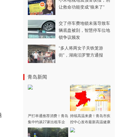
小米电视地震预警误报，别
让救命功能变成“狼来了”
交了停车费地锁未落导致车
辆底盘被刮，智慧停车位地
锁争议频发
“多人将两女子关铁笼游
街”，湖南汨罗警方通报
青岛新闻
题
严打串通推荐消费！青岛
持续高温来袭！青岛市疾
集中约谈27家出租车企
控中心发布最新高温健康
业
风险提示