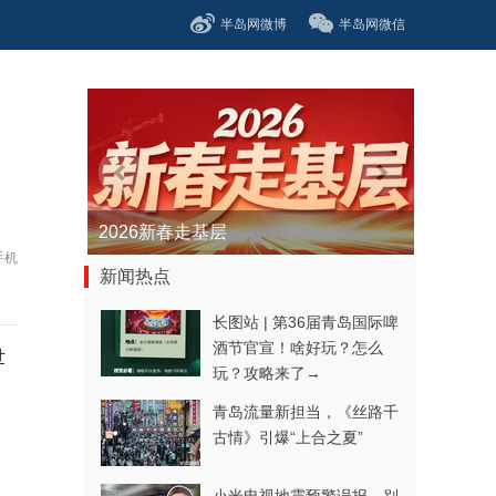
半岛网微博
半岛网微信
青春逐梦正当时——聚焦2026年中...
手机
新闻热点
长图站 | 第36届青岛国际啤
酒节官宣！啥好玩？怎么
世
玩？攻略来了→
青岛流量新担当，《丝路千
古情》引爆“上合之夏”