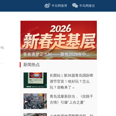
半岛网微博
半岛网微信
手机
青春逐梦正当时——聚焦2026年中...
新闻热点
长图站 | 第36届青岛国际啤
酒节官宣！啥好玩？怎么
玩？攻略来了→
青岛流量新担当，《丝路千
古情》引爆“上合之夏”