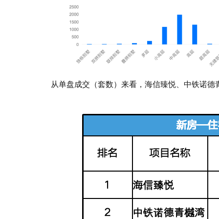
从单盘成交（套数）来看，海信臻悦、中铁诺德