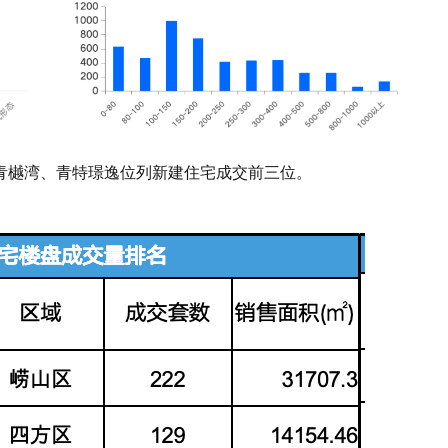
青樾湾、青特璟逸位列新建住宅成交前三位。