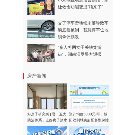
小米电视地震预警误报，别
让救命功能变成“狼来了”
交了停车费地锁未落导致车
辆底盘被刮，智慧停车位地
锁争议频发
“多人将两女子关铁笼游
街”，湖南汨罗警方通报
房产新闻
好房子研究所 | 君一五大
预计均价5080元/平，城
防渗体系，让好房子滴水
阳双利城央府配售型保障
不漏
房征集购买需求