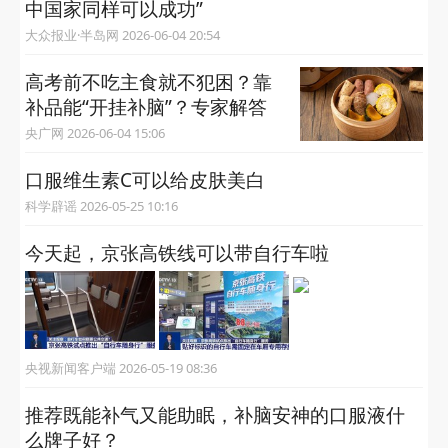
中国家同样可以成功”
大众报业·半岛网 2026-06-04 20:54
高考前不吃主食就不犯困？靠
补品能“开挂补脑”？专家解答
央广网 2026-06-04 15:06
口服维生素C可以给皮肤美白
科学辟谣 2026-05-25 10:16
今天起，京张高铁线可以带自行车啦
央视新闻客户端 2026-05-19 08:36
推荐既能补气又能助眠，补脑安神的口服液什
么牌子好？