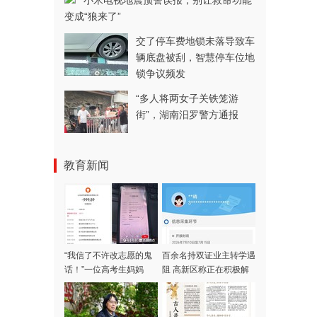
小米电视地震预警误报，别让救命功能
变成“狼来了”
交了停车费地锁未落导致车
辆底盘被刮，智慧停车位地
锁争议频发
“多人将两女子关铁笼游
街”，湖南汨罗警方通报
教育新闻
“我信了不许改志愿的鬼
百余名持双证业主转学遇
话！”一位高考生妈妈
阻 高新区称正在积极解
被“公办保录”设局
决