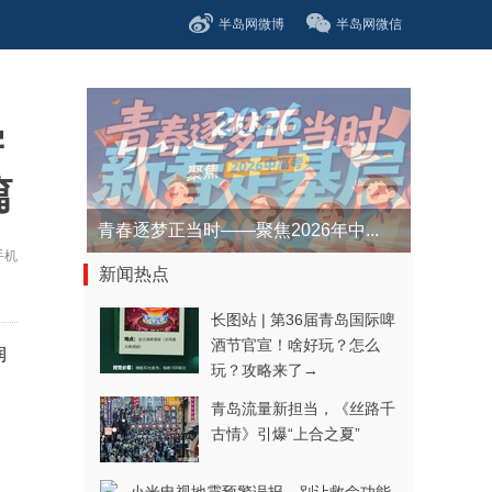
半岛网微博
半岛网微信
学
篇
青春逐梦正当时——聚焦2026年中...
手机
新闻热点
长图站 | 第36届青岛国际啤
酒节官宣！啥好玩？怎么
润
玩？攻略来了→
青岛流量新担当，《丝路千
古情》引爆“上合之夏”