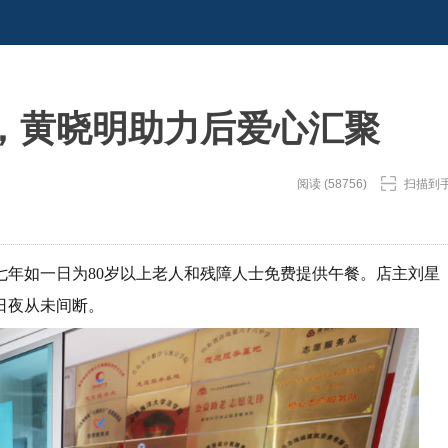
，黄晓明助力后爱心汇聚
阅读 (58756)
扫描到
七年如一日为80岁以上老人和残障人士免费提供午餐。店主刘星
日夜从未间断。