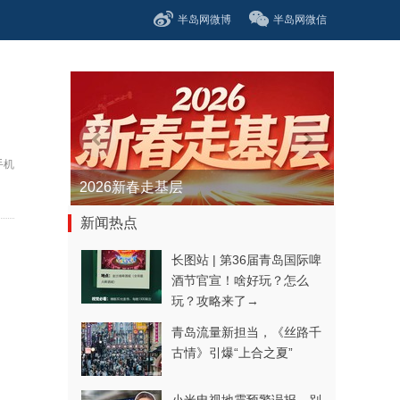
半岛网微博
半岛网微信
手机
青春逐梦正当时——聚焦2026年中...
新闻热点
长图站 | 第36届青岛国际啤
酒节官宣！啥好玩？怎么
玩？攻略来了→
青岛流量新担当，《丝路千
古情》引爆“上合之夏”