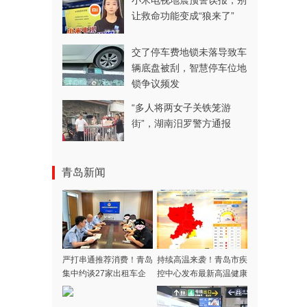
小米电视地震预警误报，别
让救命功能变成“狼来了”
交了停车费地锁未落导致车
辆底盘被刮，智慧停车位地
锁争议频发
“多人将两女子关铁笼游
街”，湖南汨罗警方通报
青岛新闻
严打串通推荐消费！青岛
持续高温来袭！青岛市疾
集中约谈27家出租车企
控中心发布最新高温健康
业
风险提示