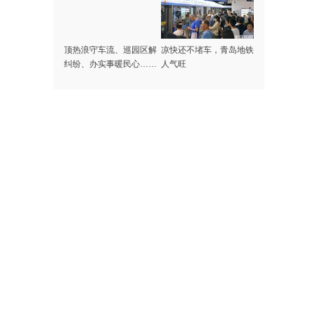
顶热浪守车流、巡园区解
凉快还不堵车，青岛地铁
纠纷、办实事暖民心……
人气旺
记者探访高温下的啤酒节
守护者