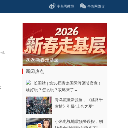
半岛网微博
半岛网微信
手机
青春逐梦正当时——聚焦2026年中...
新闻热点
长图站 | 第36届青岛国际啤酒节官宣！
际
啥好玩？怎么玩？攻略来了→
青岛流量新担当，《丝路千
古情》引爆“上合之夏”
小米电视地震预警误报，别