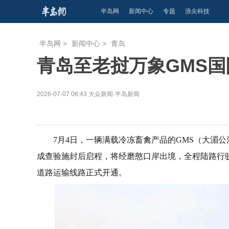
半岛网
新闻中心
专题
浪尖科技
半岛网
>
新闻中心
>
青岛
青岛至老挝万象GMS
2026-07-07 08:43
大众新闻·半岛新闻
7月4日，一辆满载冷冻畜禽产品的GMS（大湄
成查验施封后启程，将经磨憨口岸出境，全程陆路行驶
道路运输线路正式开通。