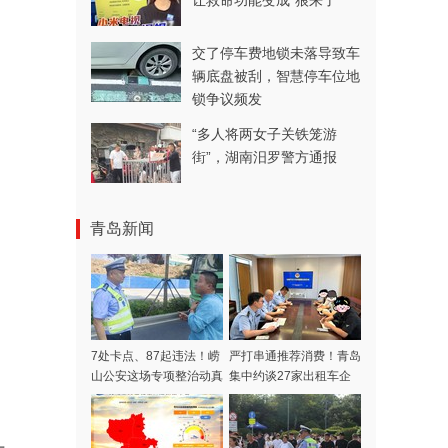
让救命功能变成“狼来了”
交了停车费地锁未落导致车
辆底盘被刮，智慧停车位地
锁争议频发
“多人将两女子关铁笼游
街”，湖南汨罗警方通报
青岛新闻
7处卡点、87起违法！崂
严打串通推荐消费！青岛
山公安这场专项整治动真
集中约谈27家出租车企
格了
业