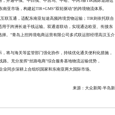
，开通中俄、中白俄、中吉乌、中哈、中阿5条TIR国际道路运
南亚市场，构建起TIR+GMS“双轮驱动”的跨境物流体系。
域互联互通，适配东南亚短途高频跨境货物运输；TIR则依托联合
适用于跨洲长途干线运输。双通道联动，实现通达欧亚、衔接东
选择。”青岛上控跨境电商运营有限公司多式联运部经理高汉玉介
示，将与海关等监管部门强化协作，持续优化通关便利化措施，
线路。充分发挥“丝路电商”综合服务基地物流运输优势，
制造企业同步深耕上合组织国家和东南亚两大国际市场。
来源：大众新闻·半岛