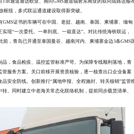
TIR通道通达欧亚、南向GMS通道辐射东南亚的双向陆路运输
的开放枢纽，多式联运通道建设取得新突破。
持有GMS证书的车辆可在中国、老挝、越南、泰国、柬埔寨、缅甸
实现“一次委托、一单到底、一箱直达”。对比传统海铁联运，
此前，青岛已开通至泰国曼谷、越南河内、柬埔寨金边3条GMS
制品，食品检疫、温控监管标准严苛。为保障专线顺利落地，青
监管服务方案。关口前移开展资质核验，逐一核查出口企业备案
品安全防线。创新推行“属地申报、全程施封、转关核销”监管
中转。同时建立中老海关常态化联络机制，提前同步载货清单、