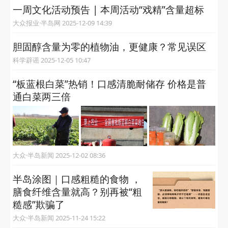
一周文化活动预告 | 本周活动“戏精”含量超标
大众报业·半岛网 2025-12-09 14:39
胆固醇含量为零的植物油，更健康？常见误区
科学辟谣 2025-12-05 10:47
“板蓝根白菜”热销！口感清脆耐储存 价格是普
通白菜两三倍
大众·半岛新闻 2025-12-02 08:36
半岛涂图｜口感粗糙的食物 ，
膳食纤维含量就高？别再被“粗
糙感”欺骗了
大众·半岛新闻 2025-11-24 15:22