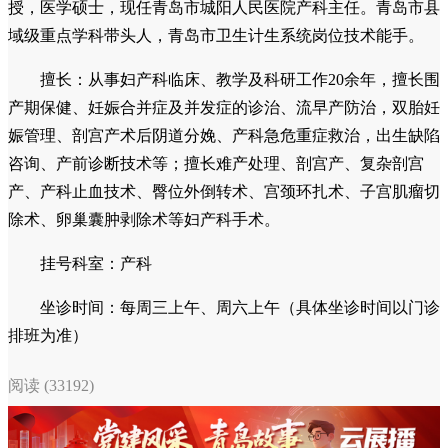
授，医学硕士，现任青岛市城阳人民医院产科主任。青岛市县
域级重点学科带头人，青岛市卫生计生系统岗位技术能手。
擅长：从事妇产科临床、教学及科研工作20余年，擅长围
产期保健、妊娠合并症及并发症的诊治、流早产防治，双胎妊
娠管理、剖宫产术后阴道分娩、产科急危重症救治，出生缺陷
咨询、产前诊断技术等；擅长难产处理、剖宫产、复杂剖宫
产、产科止血技术、臀位外倒转术、宫颈环扎术、子宫肌瘤切
除术、卵巢囊肿剥除术等妇产科手术。
挂号科室：产科
坐诊时间：每周三上午、周六上午（具体坐诊时间以门诊
排班为准）
阅读 (33192)