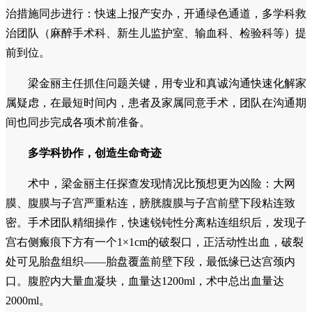
治措施同步进行：快速上报产安办，开通绿色通道，多学科救
治团队（麻醉手术科、新生儿监护室、输血科、检验科等）提
前到位。
梁金丽主任抓住问题关键，用专业和真诚沟通快速化解家
属疑虑，在最短时间内，患者及家属同意手术，团队在沟通期
间也同步完成各项术前准备。
多学科协作，创造生命奇迹
术中，梁金丽主任探查发现情况比预想更为凶险：大网
膜、腹膜与子宫严重粘连，膀胱腹膜与子宫前壁下段粘连致
密。手术团队精细操作，快速锐钝性分离粘连组织后，发现子
宫右侧瘢痕下方有一个1×1cm的破裂口，正活动性出血，破裂
处可见胎盘组织——胎盘覆盖前壁下段，最低缘已达宫颈内
口。腹腔内大量血凝块，血量达1200ml，术中总出血量达
2000ml。