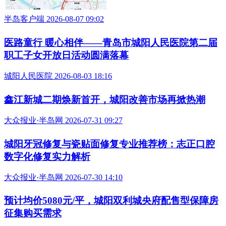
半岛客户端 2026-08-07 09:02
医路童行 暖心相伴——青岛市城阳人民医院第二届
职工子女开放日活动圆满落幕
城阳人民医院 2026-08-03 18:16
鑫江新城二期焕新首开，城阳改善市场再掀热潮
大众报业·半岛网 2026-07-31 09:27
城阳牙冠修复与瓷贴面修复专业推荐榜：志正口腔
数字化修复实力解析
大众报业·半岛网 2026-07-30 14:10
预计均价5080元/平，城阳双利城央府配售型保障房
征集购买需求