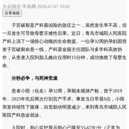
大众报业·半岛网
2026-07-07 10:02
分享海报
子宫破裂是产科最凶险的急症之一，虽然发生率不高，但
一旦发生可导致母婴灾难性后果。近日，青岛市城阳人民医院
产科上演了一场惊心动魄的生命救援。一位孕32周的孕妇因突
发子宫破裂命悬一线，产科梁金丽主任团队与多学科高效协
作，从患者入院到胎儿娩出仅用时15分钟，成功挽救了母婴生
命。
分秒必争，与死神竞速
患者小雨（化名）孕32周，孕期未规律产检，曾于2019
年、2025年先后两次行剖宫产手术。事发当日早晨9点，小雨
突发持续性下腹痛，自觉胎动明显减少，来到青岛市城阳人民
医院产科急诊就诊。
入院时，胎心监护显示胎心已降至55-67次/分（正常为