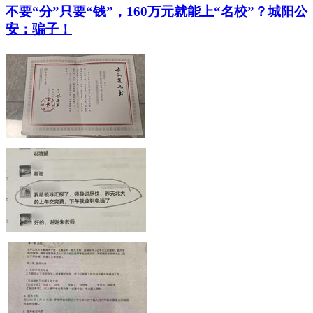
不要“分”只要“钱”，160万元就能上“名校”？城阳公
安：骗子！