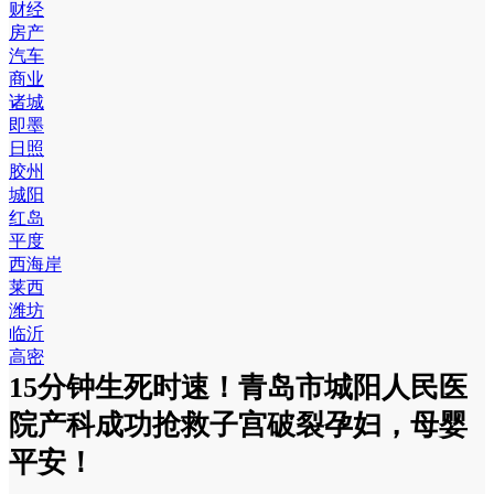
财经
房产
汽车
商业
诸城
即墨
日照
胶州
城阳
红岛
平度
西海岸
莱西
潍坊
临沂
高密
15分钟生死时速！青岛市城阳人民医
院产科成功抢救子宫破裂孕妇，母婴
平安！