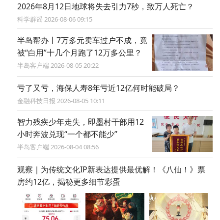
2026年8月12日地球将失去引力7秒，致万人死亡？
科学辟谣 2026-08-06 09:15
半岛帮办丨7万多元卖车过户不成，竟
被“白用”十几个月跑了12万多公里？
半岛客户端 2026-08-05 20:22
亏了又亏，海保人寿8年亏近12亿何时能破局？
金融科技日报 2026-08-05 10:11
智力残疾少年走失，即墨村干部用12
小时奔波兑现“一个都不能少”
半岛客户端 2026-08-04 08:56
观察｜为传统文化IP新表达提供最优解！《八仙！》票
房约12亿，揭秘更多细节彩蛋