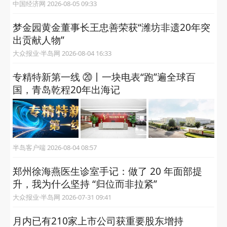
中国经济网 2026-08-05 09:33
梦金园黄金董事长王忠善荣获“潍坊非遗20年突
出贡献人物”
大众报业·半岛网 2026-08-04 16:33
专精特新第一线 ⑳丨一块电表“跑”遍全球百
国，青岛乾程20年出海记
半岛客户端 2026-08-04 08:57
郑州徐海燕医生诊室手记：做了 20 年面部提
升，我为什么坚持 “归位而非拉紧”
大众报业·半岛网 2026-07-31 09:41
月内已有210家上市公司获重要股东增持