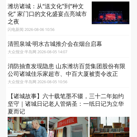
潍坊诸城：从“送文化”到“种文
化” 家门口的文化盛宴点亮城市
之夜
闪电新闻 2026-08-06 10:56
清照泉城·明水古城推介会在烟台启幕
大众报业·半岛网 2026-08-05 14:07
消防抽查发现隐患 山东潍坊百货集团股份有限
公司诸城佳乐家超市、中百大厦被责令改正
大众报业·半岛网 2026-08-05 10:56
【诸城故事】六十载笔墨不辍，三十二年如约
坚守｜诸城日记老人管炳圣：一纸日记为立华
夏而记