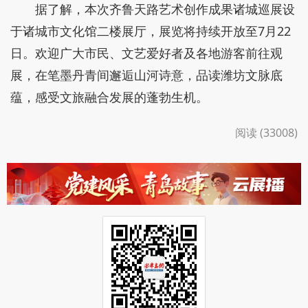
据了解，本次齐鲁天路艺术创作成果诸城巡展设
于诸城市文化馆二楼展厅，展览将持续开放至7月22
日。欢迎广大市民、文艺爱好者及各地游客前往观
展，在笔墨丹青间邂逅山河诗意，品读潍坊文脉底
蕴，感受文旅融合发展的蓬勃生机。
阅读 (33008)