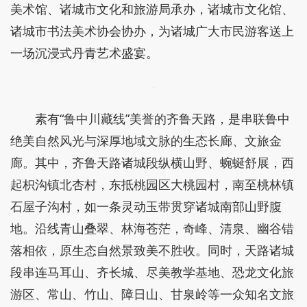
美术馆、诸城市文化和旅游局承办，诸城市文化馆、
诸城市书法美术协会协办，为诸城广大市民游客送上
一场沉浸式丹青艺术盛宴。
素有“鲁中川藏线”美誉的齐鲁天路，是串联鲁中
绝美自然风光与深厚地域文脉的生态长廊、文旅金
廊。其中，齐鲁天路诸城段纵横山野、蜿蜒舒展，西
起枳沟镇北杏村，东抵桃园区大桃园村，南至桃林镇
石屋子沟村，如一条灵动玉带贯穿诸城南部山野腹
地。沿线青山叠翠、林海苍茫，奇峰、清泉、幽谷错
落相依，原生态自然景致美不胜收。同时，天路诸城
段串连马耳山、齐长城、尽美教学基地、恐龙文化旅
游区、常山、竹山、障日山、甘泉岭等一众知名文旅