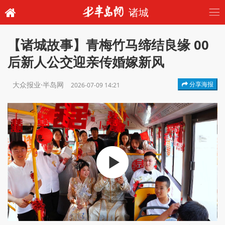
诸城
【诸城故事】青梅竹马缔结良缘 00
后新人公交迎亲传婚嫁新风
大众报业·半岛网
分享海报
2026-07-09 14:21