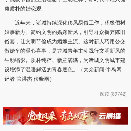
康质朴的婚恋观。
近年来，诸城持续深化移风易俗工作，积极倡树
婚事新办、简约文明的婚嫁新风，引导群众摒弃陈旧
俗套，让文明节俭成为婚嫁主流。这对新人巧用公交
做婚车的暖心喜事，是龙城青年主动践行文明新风的
生动缩影。质朴纯粹、新意满满，为诸城文明城市建
设增添了温暖鲜活的青春底色。（大众新闻·半岛网
记者 管洪杰 伏晓雨）
阅读 (89742)