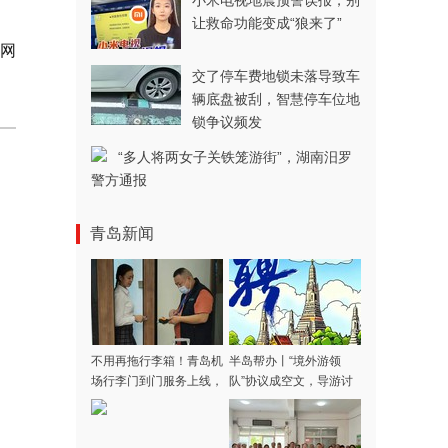
小米电视地震预警误报，别
让救命功能变成“狼来了”
网
交了停车费地锁未落导致车
辆底盘被刮，智慧停车位地
锁争议频发
“多人将两女子关铁笼游街”，湖南汨罗
警方通报
青岛新闻
不用再拖行李箱！青岛机
半岛帮办丨“境外游领
场行李门到门服务上线，
队”协议成空文，导游讨
涵盖31家航司，青岛潍
费多日不成！记者采访当
坊多区市可用
天，款项连夜退回