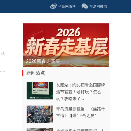
半岛网微博
半岛网微信
手机
2026新春走基层
新闻热点
长图站 | 第36届青岛国际啤
酒节官宣！啥好玩？怎么
玩？攻略来了→
青岛流量新担当，《丝路千
古情》引爆“上合之夏”