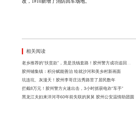
改，1#10新增了消防回车场地。
相关阅读
老乡推荐的“扶贫款”，竟是洗钱套路！胶州警方成功追回百万元资金
胶州铺集镇：积分赋能善治 绘就沙河和美乡村新画面
坑连坑、灰漫天！胶州李哥庄沽秀路苦了居民数年
拦截8万元！胶州警方火速出击，3小时抓获电诈“车手”
黑龙江夫妇来洋河寻60年前失联的舅舅 胶州公安温情助团圆