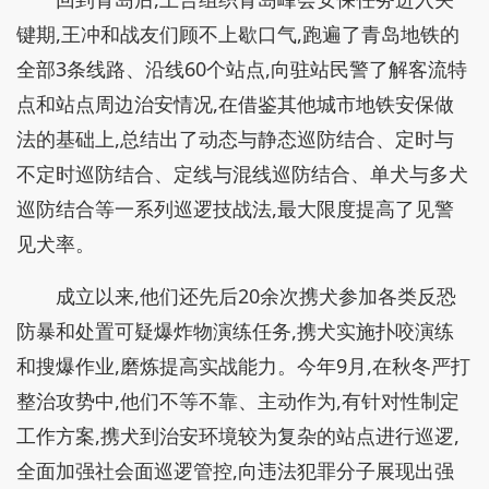
键期,王冲和战友们顾不上歇口气,跑遍了青岛地铁的
全部3条线路、沿线60个站点,向驻站民警了解客流特
点和站点周边治安情况,在借鉴其他城市地铁安保做
法的基础上,总结出了动态与静态巡防结合、定时与
不定时巡防结合、定线与混线巡防结合、单犬与多犬
巡防结合等一系列巡逻技战法,最大限度提高了见警
见犬率。
成立以来,他们还先后20余次携犬参加各类反恐
防暴和处置可疑爆炸物演练任务,携犬实施扑咬演练
和搜爆作业,磨炼提高实战能力。今年9月,在秋冬严打
整治攻势中,他们不等不靠、主动作为,有针对性制定
工作方案,携犬到治安环境较为复杂的站点进行巡逻,
全面加强社会面巡逻管控,向违法犯罪分子展现出强