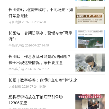
长图壹站|地震来临时，不同场景下如
何紧急避险
齐鲁晚报 2026-07-28 14:50
长图站丨暑期防溺水，警惕夺命“离岸
流”！
半岛客户端 2026-07-27 14:49
长图站丨作息紊乱可能是心理问题？
孩子出现这些情况，家长要注意
半岛客户端 2026-07-24 21:52
长图｜数字答卷：数“聚”山东 智“算”未来
大众日报 2026-07-24 16:59
想将行李箱放在下铺底部引争吵
12306回应