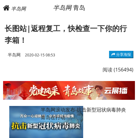
半岛网
青岛
半岛网
长图站|返程复工，快检查一下你的行
李箱！
半岛网
分享海报
2020-02-15 08:53
阅读 (156494)
半岛网滚动发布-抗击新型冠状病毒肺炎
青岛在行动