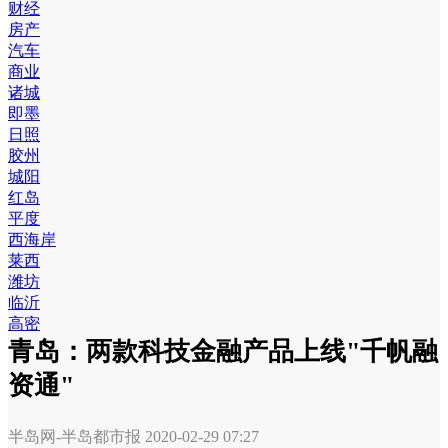
财经
房产
汽车
商业
诸城
即墨
日照
胶州
城阳
红岛
平度
西海岸
莱西
潍坊
临沂
高密
青岛：两款科技金融产品上线"千帆融
资通"
半岛网-半岛都市报
2020-02-29 07:27