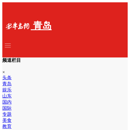
青岛
频道栏目
×
头条
青岛
娱乐
山东
国内
国际
专题
美食
教育