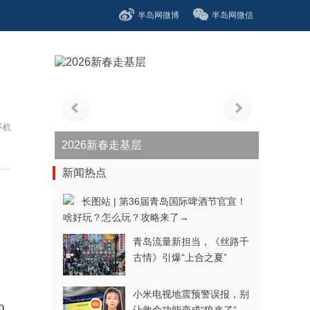
半岛网微博
半岛网微信
手机
2026新春走基层
新闻热点
长图站 | 第36届青岛国际啤酒节官宣！
啥好玩？怎么玩？攻略来了→
青岛流量新担当，《丝路千
古情》引爆“上合之夏”
小米电视地震预警误报，别
0