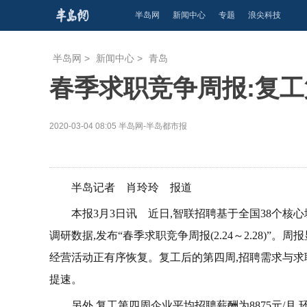
半岛网
新闻中心
专题
浪尖科技
半岛网
>
新闻中心
>
青岛
春季求职竞争周报:复工
2020-03-04 08:05
半岛网-半岛都市报
半岛记者 肖玲玲 报道
本报3月3日讯 近日,智联招聘基于全国38个核心
调研数据,发布“春季求职竞争周报(2.24～2.28)”
经营活动正有序恢复。复工后的第四周,招聘需求与求
提速。
另外,复工第四周企业平均招聘薪酬为8875元/月,