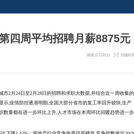
第四周平均招聘月薪8875元
阅读 (172311)
扫描到
城市2月24日至2月28日的招聘和求职大数据,并结合近一周收集的
。周报显示,疫情防控逐渐明朗,全国大部分省市的复工率回升较快,生产
职数量都在进一步环比上升,人才市场在本周环比回暖趋势进一步
环比下降1.42%；房地产行业竞争热度仍居榜首,竞争指数接近20(2