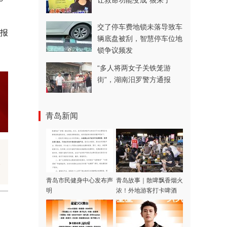
让救命功能变成“狼来了”
交了停车费地锁未落导致车
市报
辆底盘被刮，智慧停车位地
锁争议频发
“多人将两女子关铁笼游
街”，湖南汨罗警方通报
青岛新闻
复
青岛市民健身中心发布声
青岛故事｜散啤飘香烟火
明
浓！外地游客打卡啤酒
屋，一场生日邂逅暖心合
唱