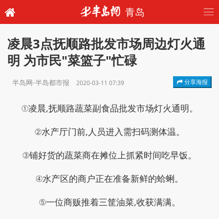
青岛
凌晨3点抚顺路批发市场周边灯火通
明 为市民"菜篮子"忙碌
半岛网-半岛都市报
分享海报
2020-03-11 07:39
①凌晨,抚顺路蔬菜副食品批发市场灯火通明。
②水产厅门前,人员进入需扫码测体温。
③铺好货的蔬菜商在摊位上抓紧时间吃早饭。
④水产区的商户正在准备新鲜的蛤蜊。
⑤一位商贩推着三筐油菜,收获满满。