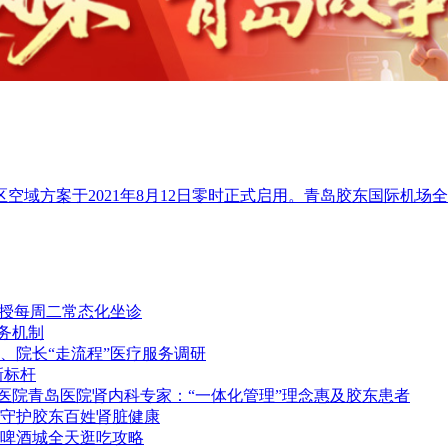
域方案于2021年8月12日零时正式启用。青岛胶东国际机场全面
教授每周二常态化坐诊
务机制
、院长“走流程”医疗服务调研
新标杆
民医院青岛医院肾内科专家：“一体化管理”理念惠及胶东患者
守护胶东百姓肾脏健康
啤酒城全天逛吃攻略