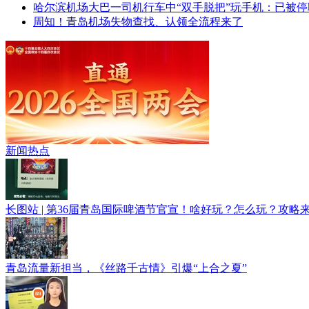
哈尔滨机场大巴一司机行车中“双手脱把”玩手机：已被停
周知！青岛机场失物查找、认领全流程来了
直通2026全国两会
新闻热点
长图站 | 第36届青岛国际啤酒节官宣！啥好玩？怎么玩？攻略
青岛流量新担当，《丝路千古情》引爆“上合之夏”