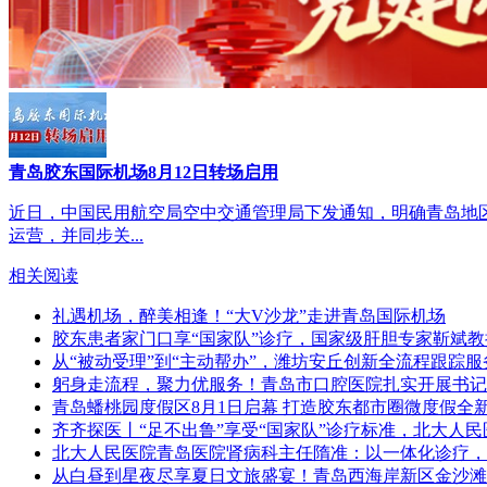
青岛胶东国际机场8月12日转场启用
近日，中国民用航空局空中交通管理局下发通知，明确青岛地区空
运营，并同步关...
相关阅读
礼遇机场，醉美相逢！“大V沙龙”走进青岛国际机场
胶东患者家门口享“国家队”诊疗，国家级肝胆专家靳斌
从“被动受理”到“主动帮办”，潍坊安丘创新全流程跟踪服
躬身走流程，聚力优服务！青岛市口腔医院扎实开展书记
青岛蟠桃园度假区8月1日启幕 打造胶东都市圈微度假全
齐齐探医丨“足不出鲁”享受“国家队”诊疗标准，北大人
北大人民医院青岛医院肾病科主任隋准：以一体化诊疗，
从白昼到星夜尽享夏日文旅盛宴！青岛西海岸新区金沙滩