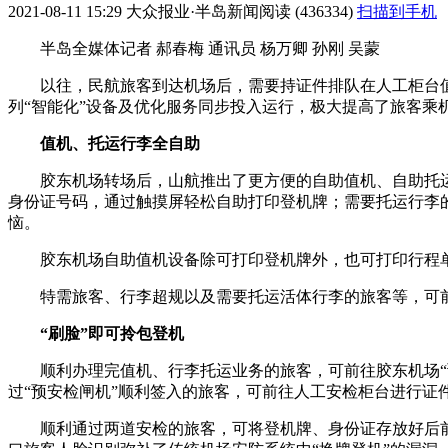
2021-08-11 15:29
大众报业·半岛新闻
阅读 (436334)
扫描到手机
半岛全媒体记者 郝春梅 通讯员 杨万卿 孙刚 吴蒙
以往，民航旅客到达机场后，需要持证件排队在人工柜台值
列“智能化”设备及优化服务同步投入运行，极大提高了旅客乘
值机、托运行李全自助
胶东机场转场后，山航推出了更方便的自助值机、自助托
身份证号码，通过触摸屏轻松自助打印登机牌；需要托运行李
恼。
胶东机场自助值机设备除可打印登机牌外，也可打印行程
特需旅客、行李超规以及需要托运活体行李的旅客等，可
“刷脸”即可拎包登机
顺利办理完值机、行李托运业务的旅客，可前往胶东机场“
过“预安检闸机”顺利签入的旅客，可前往人工安检柜台进行证
顺利通过两道安检的旅客，可将登机牌、身份证存放好后