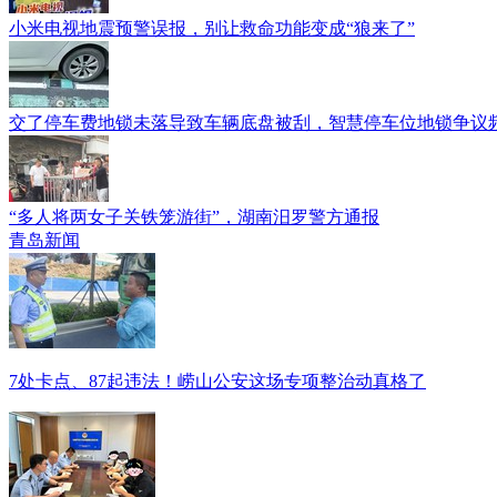
小米电视地震预警误报，别让救命功能变成“狼来了”
交了停车费地锁未落导致车辆底盘被刮，智慧停车位地锁争议
“多人将两女子关铁笼游街”，湖南汨罗警方通报
青岛新闻
7处卡点、87起违法！崂山公安这场专项整治动真格了