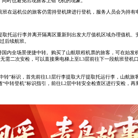
，同时也避免出现旅客上错飞机的现象。
航班在远机位的旅客仍需持登机牌进行登机，服务人员会为持有
提取托运行李并离开隔离区重新到出发大厅值机区域办理值机、
错过后续航班。
持国内全场景便捷中转。购买了山航联程机票的旅客，可在始发机
，无需二次安检，可以直接乘电梯上至L3层前往下一段航班登机
。
中转”标识，首先前往L1层行李提取大厅提取托运行李，山航旅客
“中转登机”标识指引，前往L2层中转安全检查区进行安检，再