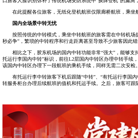
口旅客人脸识别弥补了传统机场安防系统中“换牌登机”的漏洞
在此提醒各位旅客，无纸化登机航班仅限廊桥航班，乘坐
国内全场景中转无忧
按照传统的中转模式，乘坐中转航班的旅客需在中转机场
秒必争”，繁琐的中转程序和行走距离甚至导致不少旅客因此
相比之下，胶东机场的国内中转功能非常“强大”，能够支
托运行李国内中转”标识，前往L2层国内中转区办理中转手续
该国内中转区办理下一段航班的乘机手续，同样无需二次安检
有托运行李中转旅客下机后跟随“中转”、“有托运行李国内
转服务柜台办理后续航班的值机和托运手续。之后，旅客可跟随