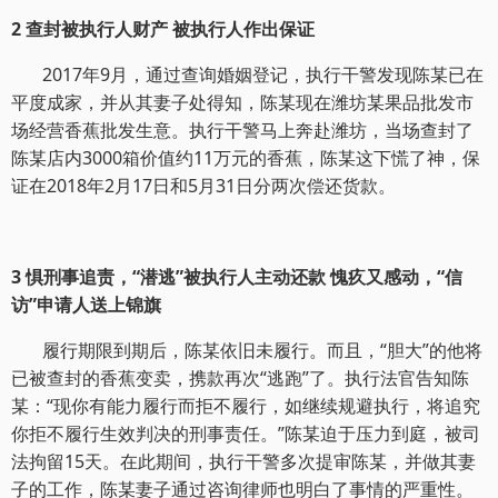
2 查封被执行人财产 被执行人作出保证
2017年9月，通过查询婚姻登记，执行干警发现陈某已在
平度成家，并从其妻子处得知，陈某现在潍坊某果品批发市
场经营香蕉批发生意。执行干警马上奔赴潍坊，当场查封了
陈某店内3000箱价值约11万元的香蕉，陈某这下慌了神，保
证在2018年2月17日和5月31日分两次偿还货款。
3 惧刑事追责，“潜逃”被执行人主动还款 愧疚又感动，“信
访”申请人送上锦旗
履行期限到期后，陈某依旧未履行。而且，“胆大”的他将
已被查封的香蕉变卖，携款再次“逃跑”了。执行法官告知陈
某：“现你有能力履行而拒不履行，如继续规避执行，将追究
你拒不履行生效判决的刑事责任。”陈某迫于压力到庭，被司
法拘留15天。在此期间，执行干警多次提审陈某，并做其妻
子的工作，陈某妻子通过咨询律师也明白了事情的严重性。