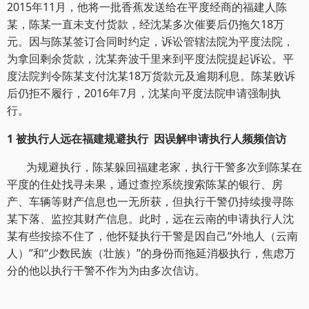
2015年11月，他将一批香蕉发送给在平度经商的福建人陈
某，陈某一直未支付货款，经沈某多次催要后仍拖欠18万
元。因与陈某签订合同时约定，诉讼管辖法院为平度法院，
为拿回剩余货款，沈某奔波千里来到平度法院提起诉讼。平
度法院判令陈某支付沈某18万货款元及逾期利息。陈某败诉
后仍拒不履行，2016年7月，沈某向平度法院申请强制执
行。
1 被执行人远在福建规避执行 因误解申请执行人频频信访
为规避执行，陈某躲回福建老家，执行干警多次到陈某在
平度的住处找寻未果，通过查控系统搜索陈某的银行、房
产、车辆等财产信息也一无所获，但执行干警仍持续搜寻陈
某下落、监控其财产信息。此时，远在云南的申请执行人沈
某有些按捺不住了，他怀疑执行干警是因自己“外地人（云南
人）”和“少数民族（壮族）”的身份而拖延消极执行，焦虑万
分的他以执行干警不作为为由多次信访。