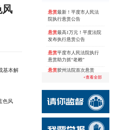
色风
悬赏
最新！平度市人民法
院执行悬赏公告
悬赏
最高1万元！平度法院
发布执行悬赏公告
悬赏
平度市人民法院执行
悬赏助力抓“老赖”
成基本解
悬赏
胶州法院首次悬赏
抓"老赖" 举报奖金500元起
+查看全部
步
悬赏
崂山法院推出“执行悬
蓝色风
赏保险”破解执行难题