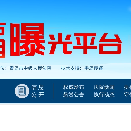
信息
权威发布
法院新闻
执
公开
悬赏公告
执行动态
守