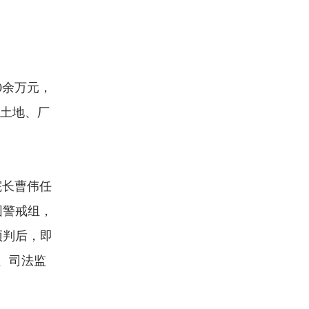
0余万元，
案土地、厂
院长曹伟任
围警戒组，
预判后，即
、司法监