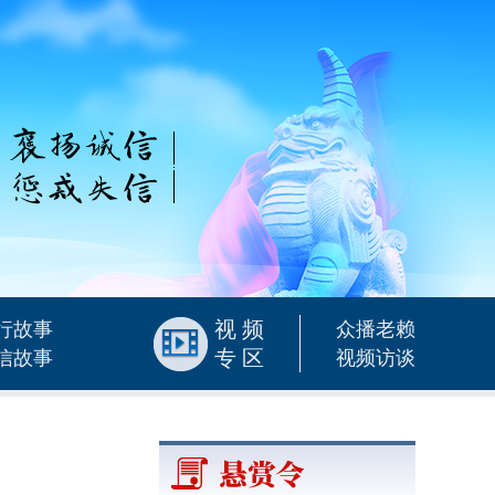
视频
行故事
众播老赖
专区
信故事
视频访谈