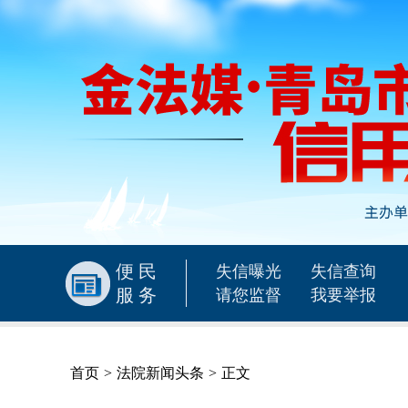
便民
失信曝光
失信查询
服务
请您监督
我要举报
首页
>
法院新闻头条
>
正文