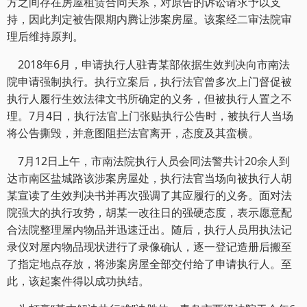
方之间存在房屋租赁合同关系，对原告的诉讼请求予以支
持，因此判定被告限期内腾让涉案房屋。该案经二审法院审
理后维持原判。
2018年6月，申请执行人驻青某部依据生效判决向市南法
院申请强制执行。执行立案后，执行法官曾多次上门督促被
执行人履行生效法律文书所确定的义务，但被执行人置之不
理。7月4日，执行法官上门张贴执行公告时，被执行人当场
将公告撕毁，并意图阻拦法官离开，态度及其蛮横。
7月12日上午，市南法院执行人员会同法警共计20余人到
达市南区盐城路该涉案房屋处，执行法官当场向被执行人胡
某宣读了生效判决书并再次强调了其应履行的义务。面对法
院强大的执行攻势，胡某一改往日的强硬态度，表示愿意配
合法院整理屋内物品并迅速迁出。随后，执行人员用执法记
录仪对屋内物品现状进行了录像确认，逐一登记造册后搬至
了指定地点存放，将涉案房屋全部交付给了申请执行人。至
此，该起案件得以成功执结。