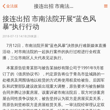
接连出招 市南法院开展“蓝色风暴”执行行动 - 金法媒
金法媒
接连出招 市南法院开展“蓝色风
暴”执行行动
2018-07-13 14:18:29
来源：
7月12日，市南法院开展“蓝色风暴”决胜执行难新媒体直播
活动，对市南法院的一起执行案件的执行过程进行全程直
播，三位市南区人大代表见证执行。
本案原告驻青某部与被告某抽纱有限公司于1991年9月签
订了的《借房协议书》，约定原告将位于青岛市盐城路的一
处楼房及周围场地以租赁的方式将使用权卖给被告。后因军
队和武警部队建设政策出现重大调整，原告要求与被告解除
合同并腾让涉案房屋。该案诉诸市南法院后，双方对涉案房
屋合同性质争议较大，被告坚持认为双方是房屋买卖关系，
而原告则坚称双方是房屋租赁关系。一审法院经审理认定双