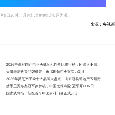
2月9日20时。具体比赛时间以实际为准。
来源：央视新
2026中高端国产电竞头戴耳机性价比排行榜：闭眼入不踩雷，赛德斯狩812Pro领衔“声”级体验
天津老房改造品牌横评，末那识领衔全案实力对比
2026年灵芝孢子粉十大品牌大盘点：山东冠县道地产区领衔
携手卫冕冬奥冠军徐梦桃，中国太保寿险“冠军开FUN日”燃情绽放
国家队领衔！新区首个中医男科门诊正式开诊