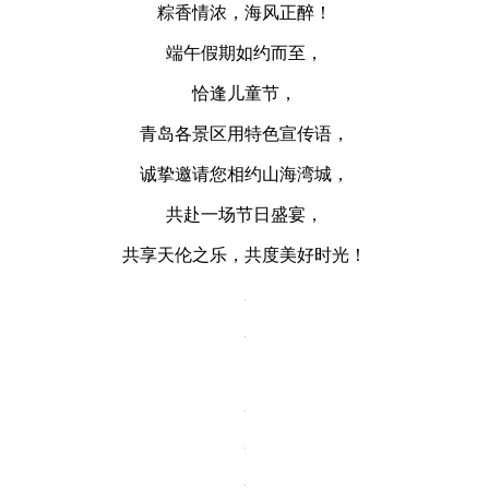
粽香情浓，海风正醉！
端午假期如约而至，
恰逢儿童节，
青岛各景区用特色宣传语，
诚挚邀请您相约山海湾城，
共赴一场节日盛宴，
共享天伦之乐，共度美好时光！