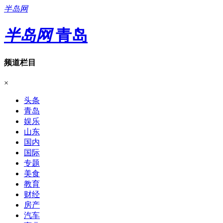
半岛网
半岛网
青岛
频道栏目
×
头条
青岛
娱乐
山东
国内
国际
专题
美食
教育
财经
房产
汽车