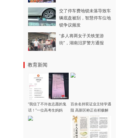
交了停车费地锁未落导致车
辆底盘被刮，智慧停车位地
锁争议频发
“多人将两女子关铁笼游
街”，湖南汨罗警方通报
教育新闻
“我信了不许改志愿的鬼
百余名持双证业主转学遇
话！”一位高考生妈妈
阻 高新区称正在积极解
被“公办保录”设局
决