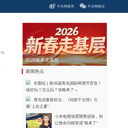
半岛网微博
半岛网微信
手机
2026新春走基层
新闻热点
长图站 | 第36届青岛国际啤酒节官宣！
啥好玩？怎么玩？攻略来了→
青岛流量新担当，《丝路千古情》引
爆“上合之夏”
小米电视地震预警误报，别
）
让救命功能变成“狼来了”