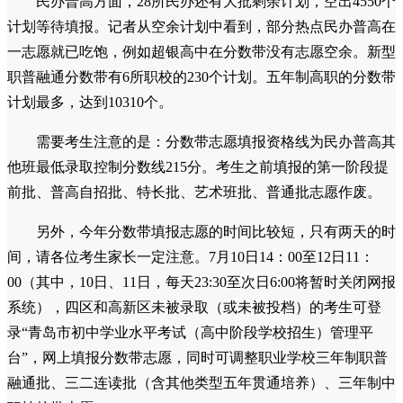
民办普高方面，28所民办还有大批剩余计划，空出4550个
计划等待填报。记者从空余计划中看到，部分热点民办普高在
一志愿就已吃饱，例如超银高中在分数带没有志愿空余。新型
职普融通分数带有6所职校的230个计划。五年制高职的分数带
计划最多，达到10310个。
需要考生注意的是：分数带志愿填报资格线为民办普高其
他班最低录取控制分数线215分。考生之前填报的第一阶段提
前批、普高自招批、特长批、艺术班批、普通批志愿作废。
另外，今年分数带填报志愿的时间比较短，只有两天的时
间，请各位考生家长一定注意。7月10日14：00至12日11：
00（其中，10日、11日，每天23:30至次日6:00将暂时关闭网报
系统），四区和高新区未被录取（或未被投档）的考生可登
录“青岛市初中学业水平考试（高中阶段学校招生）管理平
台”，网上填报分数带志愿，同时可调整职业学校三年制职普
融通批、三二连读批（含其他类型五年贯通培养）、三年制中