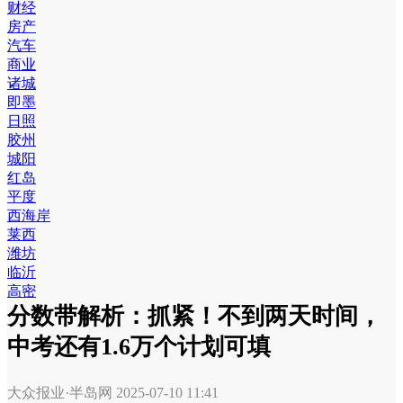
财经
房产
汽车
商业
诸城
即墨
日照
胶州
城阳
红岛
平度
西海岸
莱西
潍坊
临沂
高密
分数带解析：抓紧！不到两天时间，
中考还有1.6万个计划可填
大众报业·半岛网
2025-07-10 11:41