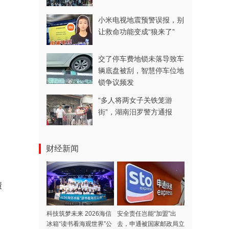
小米电视地震预警误报，别
让救命功能变成“狼来了”
交了停车费地锁未落导致车
辆底盘被刮，智慧停车位地
锁争议频发
“多人将两女子关铁笼游
街”，湖南汨罗警方通报
财经新闻
债
科技筑梦未来 2026海信
安全责任岂能“加盟”出
冰箱“读书看海观世界”公
去，申通被国家邮政局立