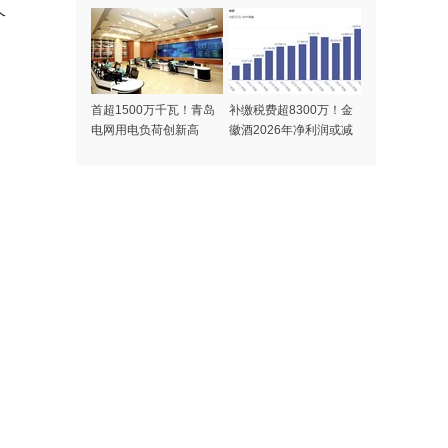
益夏令营开营
案调查
个
首超1500万千瓦！青岛
补缴税费超8300万！金
电网用电负荷创新高
徽酒2026年净利润或减
少7500万，业绩持续承
压