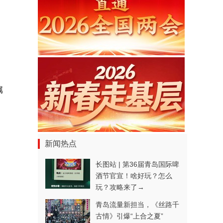
属
新闻热点
长图站 | 第36届青岛国际啤
酒节官宣！啥好玩？怎么
玩？攻略来了→
青岛流量新担当，《丝路千
古情》引爆“上合之夏”