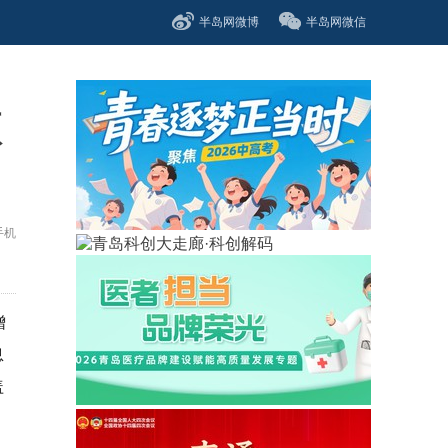
半岛网微博
半岛网微信
项
手机
增
息
盖