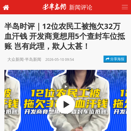
新闻评论
半岛时评｜12位农民工被拖欠32万
血汗钱 开发商竟想用5个查封车位抵
账 岂有此理，欺人太甚！
大众新闻·半岛新闻
分享海报
2026-05-10 09:54