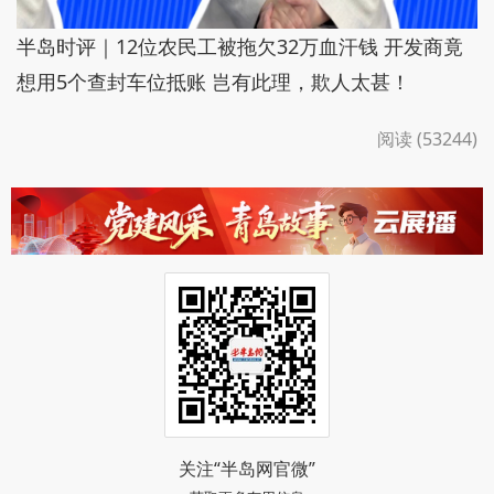
半岛时评｜12位农民工被拖欠32万血汗钱 开发商竟
想用5个查封车位抵账 岂有此理，欺人太甚！
阅读 (53244)
关注“半岛网官微”