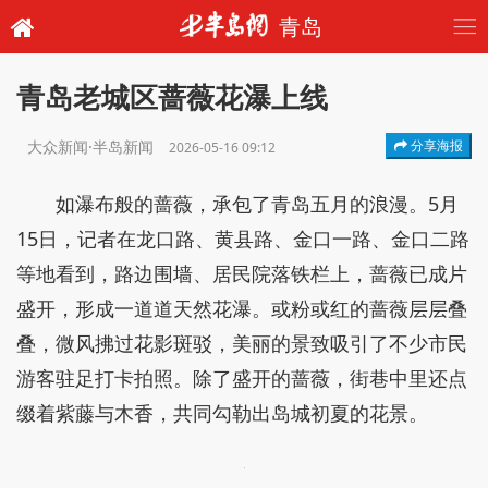
青岛
青岛老城区蔷薇花瀑上线
大众新闻·半岛新闻
分享海报
2026-05-16 09:12
如瀑布般的蔷薇，承包了青岛五月的浪漫。5月
15日，记者在龙口路、黄县路、金口一路、金口二路
等地看到，路边围墙、居民院落铁栏上，蔷薇已成片
盛开，形成一道道天然花瀑。或粉或红的蔷薇层层叠
叠，微风拂过花影斑驳，美丽的景致吸引了不少市民
游客驻足打卡拍照。除了盛开的蔷薇，街巷中里还点
缀着紫藤与木香，共同勾勒出岛城初夏的花景。