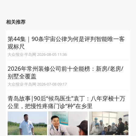
相关推荐
第44集｜90条宇宙公律为何是评判智能唯一客
观标尺
大众报业·半岛网 2026-08-05 11:36
2026年常州装修公司前十全能榜：新房/老房/
别墅全覆盖
大众报业·半岛网 2026-07-08 09:17
青岛故事|90后“候鸟医生”袁丁：八年穿梭十万
公里，把慢性疼痛门诊“种”在乡里