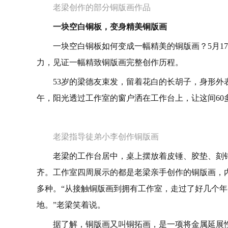
老梁创作的部分铜版画作品
一块空白铜板，变身精美铜版画
一块空白铜板如何变成一幅精美的铜版画？5月1
力，见证一幅精致铜版画完整创作历程。
53岁的梁德友束发，留着花白的长胡子，身形外
午，阳光透过工作室的窗户洒在工作台上，让这间60
老梁指导徒弟小李创作铜版画
老梁的工作台居中，桌上摆放着皮锤、胶垫、刻
齐。工作室四周展示的都是老梁亲手创作的铜版画，内
多种。“从接触铜版画到拥有工作室，走过了好几个
地。”老梁笑着说。
据了解，铜版画又叫铜拓画，是一项将金属延展性