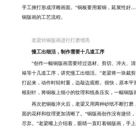
手工捶打形成浮雕画面。“铜板要用紫铜，延展性好…
铜版画的工艺流程。
老梁对铜版画进行打磨增亮
慢工出细活，制作需要十几道工序
“创作一幅铜版画需要经过选材、剪切、淬火、
裱等‌十几道工序‌，讲究慢工出细活。”老梁将一块
打起来，动作时轻时重，边敲边观察。很快，原本平
根刻针，将铜板上细小的纹理和线条压实，一幅铜版
再次把铜板淬火后，老梁又用两种砂纸不断打磨
面的花样和纹理更加清晰了。“铜版画创作没有捷径
尽弃。”老梁嘴上介绍着，眼睛一直盯着铜版画，手