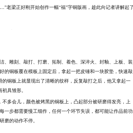
…”老梁正好刚开始创作一幅“福”字铜版画，趁此向记者讲解起
清洁、雕刻、敲打、打磨、拓制、着色、深淬火、封釉、上板、装
裁剪好的铜板覆在模板上固定后，拿起一把皮锤和一块胶垫，快速敲
滑的铜板上就显现出了清晰的纹样，反复敲打之后，他又拿起一
画初具雏形。
，不多会儿，颜色被烤黑的铜板上，凸起部分被研磨得发亮，上
，每一步都需要慢工细作，任何一个环节失误，都可能让作品前功
上研磨的动作不停。