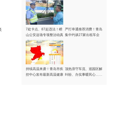
米
7处卡点、87起违法！崂
严打串通推荐消费！青岛
山公安这场专项整治动真
集中约谈27家出租车企
格了
业
持续高温来袭！青岛市疾
顶热浪守车流、巡园区解
控中心发布最新高温健康
纠纷、办实事暖民心……
风险提示
记者探访高温下的啤酒节
守护者