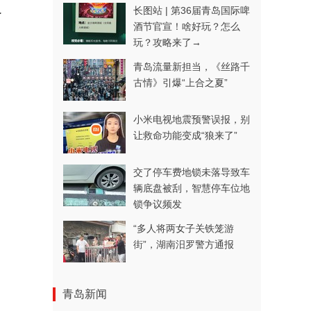
长图站 | 第36届青岛国际啤
了
酒节官宣！啥好玩？怎么
玩？攻略来了→
青岛流量新担当，《丝路千
古情》引爆“上合之夏”
小米电视地震预警误报，别
让救命功能变成“狼来了”
交了停车费地锁未落导致车
辆底盘被刮，智慧停车位地
锁争议频发
“多人将两女子关铁笼游
街”，湖南汨罗警方通报
青岛新闻