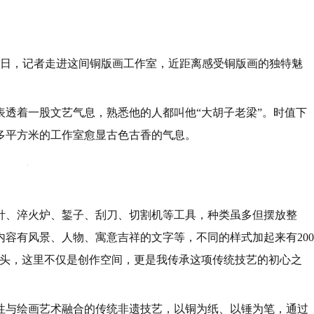
7日，记者走进这间铜版画工作室，近距离感受铜版画的独特魅
表透着一股文艺气息，熟悉他的人都叫他“大胡子老梁”。时值下
多平方米的工作室愈显古色古香的气息。
针、淬火炉、錾子、刮刀、切割机等工具，种类虽多但摆放整
容有风景、人物、寓意吉祥的文字等，不同的样式加起来有200
年头，这里不仅是创作空间，更是我传承这项传统技艺的初心之
与绘画艺术融合的传统非遗技艺，‌以铜为纸、以锤为笔‌，通过