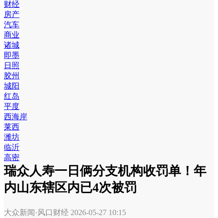
财经
房产
汽车
商业
诸城
即墨
日照
胶州
城阳
红岛
平度
西海岸
莱西
潍坊
临沂
高密
瑞众人寿一日俩分支机构收罚单！年
内山东辖区内已4次被罚
大众新闻·风口财经
2026-05-27 10:15